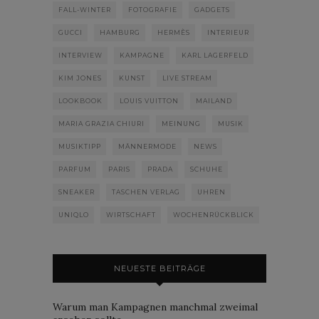
FALL-WINTER
FOTOGRAFIE
GADGETS
GUCCI
HAMBURG
HERMÈS
INTERIEUR
INTERVIEW
KAMPAGNE
KARL LAGERFELD
KIM JONES
KUNST
LIVE STREAM
LOOKBOOK
LOUIS VUITTON
MAILAND
MARIA GRAZIA CHIURI
MEINUNG
MUSIK
MUSIKTIPP
MÄNNERMODE
NEWS
PARFUM
PARIS
PRADA
SCHUHE
SNEAKER
TASCHEN VERLAG
UHREN
UNIQLO
WIRTSCHAFT
WOCHENRÜCKBLICK
NEUESTE BEITRÄGE
Warum man Kampagnen manchmal zweimal