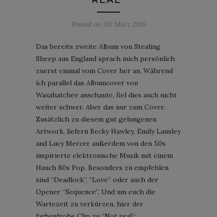
Posted on
30. März 2015
Das bereits zweite Album von Stealing
Sheep aus England sprach mich persönlich
zuerst einmal vom Cover her an. Während
ich parallel das Albumcover von
Waxahatchee anschaute, fiel dies auch nicht
weiter schwer. Aber das nur zum Cover.
Zusätzlich zu diesem gut gelungenen
Artwork, liefern Becky Hawley, Emily Lansley
and Lucy Mercer außerdem von den 50s
inspirierte elektronische Musik mit einem
Hauch 80s Pop. Besonders zu empfehlen
sind “Deadlock”, “Love” oder auch der
Opener “Sequence”. Und um euch die
Wartezeit zu verkürzen, hier der
farbenfrohe Clip zu “Not real”: