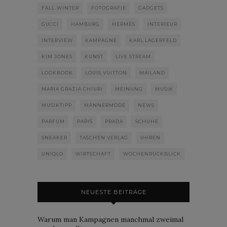
FALL-WINTER
FOTOGRAFIE
GADGETS
GUCCI
HAMBURG
HERMÈS
INTERIEUR
INTERVIEW
KAMPAGNE
KARL LAGERFELD
KIM JONES
KUNST
LIVE STREAM
LOOKBOOK
LOUIS VUITTON
MAILAND
MARIA GRAZIA CHIURI
MEINUNG
MUSIK
MUSIKTIPP
MÄNNERMODE
NEWS
PARFUM
PARIS
PRADA
SCHUHE
SNEAKER
TASCHEN VERLAG
UHREN
UNIQLO
WIRTSCHAFT
WOCHENRÜCKBLICK
NEUESTE BEITRÄGE
Warum man Kampagnen manchmal zweimal