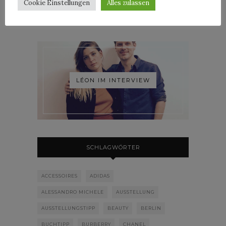
Cookie Einstellungen
Alles zulassen
LÉON IM INTERVIEW
SCHLAGWÖRTER
ACCESSOIRES
ADIDAS
ALESSANDRO MICHELE
AUSSTELLUNG
AUSSTELLUNGSTIPP
BEAUTY
BERLIN
BUCHTIPP
BURBERRY
CHANEL