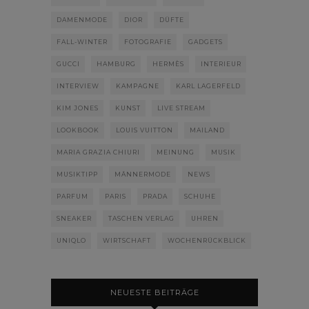
DAMENMODE
DIOR
DÜFTE
FALL-WINTER
FOTOGRAFIE
GADGETS
GUCCI
HAMBURG
HERMÈS
INTERIEUR
INTERVIEW
KAMPAGNE
KARL LAGERFELD
KIM JONES
KUNST
LIVE STREAM
LOOKBOOK
LOUIS VUITTON
MAILAND
MARIA GRAZIA CHIURI
MEINUNG
MUSIK
MUSIKTIPP
MÄNNERMODE
NEWS
PARFUM
PARIS
PRADA
SCHUHE
SNEAKER
TASCHEN VERLAG
UHREN
UNIQLO
WIRTSCHAFT
WOCHENRÜCKBLICK
NEUESTE BEITRÄGE