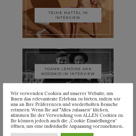
TRIXIE MATTEL IM
INTERVIEW
YOANN LEMOINE AKA
WOODKID IM INTERVIEW
Wir verwenden Cookies auf unserer Website, um
Ihnen das relevanteste Erlebnis zu bieten, indem wir
uns an Ihre Präferenzen und wiederholten Besuche
erinnern. Wenn Sie auf "Alles zulassen“ klicken,
stimmen Sie der Verwendung von ALLEN Cookies zu.
Sie können jedoch auch die „Cookie Einstellungen“
öffnen, um eine individuelle Anpassung vorzunehmen..
ROOSEVELT IM INTERVIEW