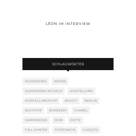
LÉON IM INTERVIEW
SCHLAGWÖRTER
ACCESSOIRES
ADIDAS
ALESSANDRO MICHELE
AUSSTELLUNG
AUSSTELLUNGSTIPP
BEAUTY
BERLIN
BUCHTIPP
BURBERRY
CHANEL
DAMENMODE
DIOR
DÜFTE
FALL-WINTER
FOTOGRAFIE
GADGETS