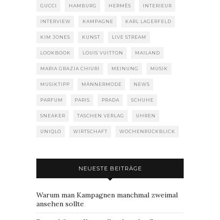
GUCCI
HAMBURG
HERMÈS
INTERIEUR
INTERVIEW
KAMPAGNE
KARL LAGERFELD
KIM JONES
KUNST
LIVE STREAM
LOOKBOOK
LOUIS VUITTON
MAILAND
MARIA GRAZIA CHIURI
MEINUNG
MUSIK
MUSIKTIPP
MÄNNERMODE
NEWS
PARFUM
PARIS
PRADA
SCHUHE
SNEAKER
TASCHEN VERLAG
UHREN
UNIQLO
WIRTSCHAFT
WOCHENRÜCKBLICK
NEUESTE BEITRÄGE
Warum man Kampagnen manchmal zweimal
ansehen sollte