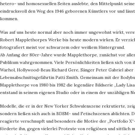
hetero- und homosexuellen Seiten auslebte, den Mittelpunkt seiner
eindrucksvoll den Weg des 1946 geborenen Künstlers vor und läss
kommen.
Was auf uns heute normal aber noch immer ungewohnt wirkt, verst
Robert Mapplethorpes Werke bis heute modern wirken. Er verzic
fotografiert meist vor schwarzem oder weißem Hintergrund.
Ab Anfang der 80er-Jahre wurde Mapplethorpe, zunächst vor all
Publikum wahrgenommen. Viele Persönlichkeiten ließen sich von 
Warhol, Hollywood-Beau Richard Gere, Sänger Peter Gabriel aber
Lebensabschnittsgefährtin Patti Smith. Gemeinsam mit der Bodybu
Mapplethorpe von 1980 bis 1982 die legendäre Bildserie „Lady Lis
entstand in seinem eigenen Studio oder in einem der unzähligen N
Modelle, die er in der New Yorker Schwulenszene rekrutierte, zeig
sondern ließen sich auch in BDSM- und Fetischszenen ablichten. 
reagierte verschnupft und besonders die Motive der „Portfolio X“
förderte ihn, gegen vielerlei Proteste von religiösen und sittlich