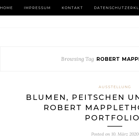
HOME
IMPRESSUM
KONTAKT
DATENSCHUTZERKL
Browsing Tag
ROBERT MAPP
AUSSTELLUNG
BLUMEN, PEITSCHEN U
ROBERT MAPPLETHO
PORTFOLIO
Posted on
10. März 2020