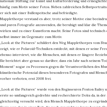
nationale Stiftung zur Kunst und Kulturförderung und ermöglichte
häufig zum Motiv seiner Fotos. Neben zahlreichen Selbstportraits l
er sich mit einer Bullenpeitsche anal befriedigte.
Mapplethorpe verstand es aber, trotz seiner Motive eine beeindr
und puren Fotografie anzuwenden, die beruhigt und klar die Themen 
wirken und zu einer Kunstform macht. Seine Fotos sind technisch e
selbst immer im Gegensatz zum Motiv.
„Look at the Pictures“ schildert den Weg Mapplethorpes vom Stud
zeigt, wie er Polaroid-Techniken entdeckt, mit denen er seine Fre
ebenso interviewt, wie die Menschen, mit denen er längere Bezieh
Sie berichtet aber genau so darüber, dass ein Jahr nach seinem To
Moment“ sogar zu Prozessen gegen die Verantwortlichen des Muse
künstlerische Potenzial dieses besonderen Fotografen und Mensch
vorher verboten, erst 2008 frei.
„Look at the Pictures“ wurde von den Regisseuren Fenton Bailey un
erste so umfangreich gedrehte und recherchierte Doku da, in de
gleichzeitig versucht wird, den Mensch Mapplethorpe zu ergründen