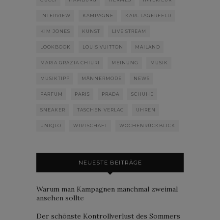
INTERVIEW
KAMPAGNE
KARL LAGERFELD
KIM JONES
KUNST
LIVE STREAM
LOOKBOOK
LOUIS VUITTON
MAILAND
MARIA GRAZIA CHIURI
MEINUNG
MUSIK
MUSIKTIPP
MÄNNERMODE
NEWS
PARFUM
PARIS
PRADA
SCHUHE
SNEAKER
TASCHEN VERLAG
UHREN
UNIQLO
WIRTSCHAFT
WOCHENRÜCKBLICK
NEUESTE BEITRÄGE
Warum man Kampagnen manchmal zweimal
ansehen sollte
Der schönste Kontrollverlust des Sommers