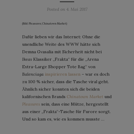
Posted on
4. Mai 2017
(Bild: Pleasures; Chinatown Market)
Dafür lieben wir das Internet: Ohne die
unendliche Weite des WWW hätte sich
Demna Gvasalia mit Sicherheit nicht bei
Ikeas
Klassiker „Frakta“ für die „Arena
Extra-Large Shopper Tote Bag“ von
Balenciaga
inspirieren lassen
– war es doch
zu 100 % sicher, dass die Tasche viral geht.
Ähnlich sicher konnten sich die beiden
kalifornischen Brands
Chinatown Market
und
Pleasures
sein, dass eine Mütze, hergestellt
aus einer „Frakta“-Tasche für Furore sorgt.
Und so kam es, wie es kommen musste …