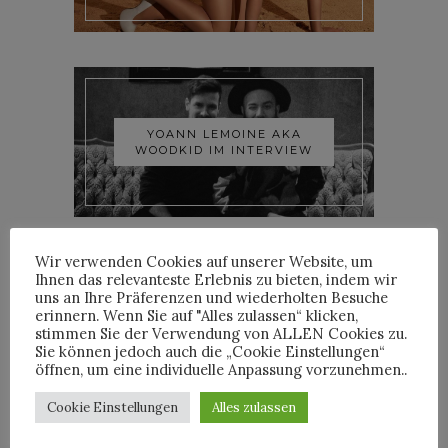
YOANN LEMOINE AKA
WOODKID IM INTERVIEW
Wir verwenden Cookies auf unserer Website, um
Ihnen das relevanteste Erlebnis zu bieten, indem wir
uns an Ihre Präferenzen und wiederholten Besuche
erinnern. Wenn Sie auf "Alles zulassen“ klicken,
ROOSEVELT IM INTERVIEW
stimmen Sie der Verwendung von ALLEN Cookies zu.
Sie können jedoch auch die „Cookie Einstellungen“
öffnen, um eine individuelle Anpassung vorzunehmen..
Cookie Einstellungen
Alles zulassen