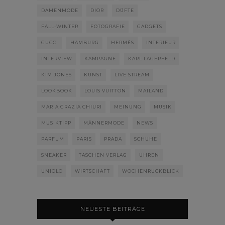
DAMENMODE
DIOR
DÜFTE
FALL-WINTER
FOTOGRAFIE
GADGETS
GUCCI
HAMBURG
HERMÈS
INTERIEUR
INTERVIEW
KAMPAGNE
KARL LAGERFELD
KIM JONES
KUNST
LIVE STREAM
LOOKBOOK
LOUIS VUITTON
MAILAND
MARIA GRAZIA CHIURI
MEINUNG
MUSIK
MUSIKTIPP
MÄNNERMODE
NEWS
PARFUM
PARIS
PRADA
SCHUHE
SNEAKER
TASCHEN VERLAG
UHREN
UNIQLO
WIRTSCHAFT
WOCHENRÜCKBLICK
NEUESTE BEITRÄGE