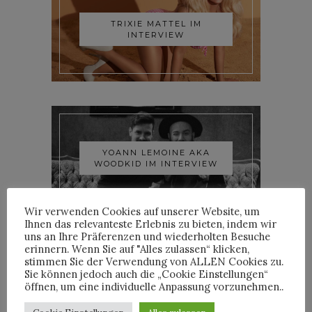
TRIXIE MATTEL IM
INTERVIEW
YOANN LEMOINE AKA
WOODKID IM INTERVIEW
Wir verwenden Cookies auf unserer Website, um
Ihnen das relevanteste Erlebnis zu bieten, indem wir
uns an Ihre Präferenzen und wiederholten Besuche
erinnern. Wenn Sie auf "Alles zulassen“ klicken,
stimmen Sie der Verwendung von ALLEN Cookies zu.
Sie können jedoch auch die „Cookie Einstellungen“
öffnen, um eine individuelle Anpassung vorzunehmen..
ROOSEVELT IM INTERVIEW