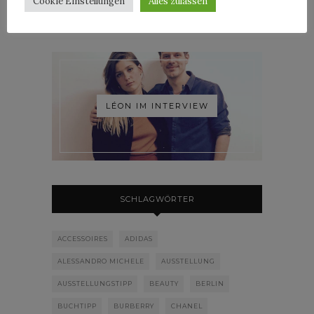
Cookie Einstellungen
Alles zulassen
LÉON IM INTERVIEW
SCHLAGWÖRTER
ACCESSOIRES
ADIDAS
ALESSANDRO MICHELE
AUSSTELLUNG
AUSSTELLUNGSTIPP
BEAUTY
BERLIN
BUCHTIPP
BURBERRY
CHANEL