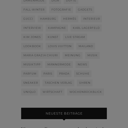
DAMENMODE
DIOR
DÜFTE
FALL-WINTER
FOTOGRAFIE
GADGETS
GUCCI
HAMBURG
HERMÈS
INTERIEUR
INTERVIEW
KAMPAGNE
KARL LAGERFELD
KIM JONES
KUNST
LIVE STREAM
LOOKBOOK
LOUIS VUITTON
MAILAND
MARIA GRAZIA CHIURI
MEINUNG
MUSIK
MUSIKTIPP
MÄNNERMODE
NEWS
PARFUM
PARIS
PRADA
SCHUHE
SNEAKER
TASCHEN VERLAG
UHREN
UNIQLO
WIRTSCHAFT
WOCHENRÜCKBLICK
NEUESTE BEITRÄGE