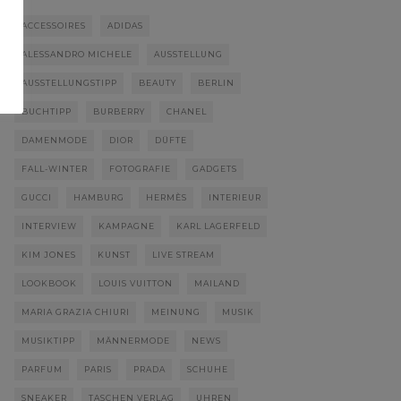
ACCESSOIRES
ADIDAS
ALESSANDRO MICHELE
AUSSTELLUNG
AUSSTELLUNGSTIPP
BEAUTY
BERLIN
BUCHTIPP
BURBERRY
CHANEL
DAMENMODE
DIOR
DÜFTE
FALL-WINTER
FOTOGRAFIE
GADGETS
GUCCI
HAMBURG
HERMÈS
INTERIEUR
INTERVIEW
KAMPAGNE
KARL LAGERFELD
KIM JONES
KUNST
LIVE STREAM
LOOKBOOK
LOUIS VUITTON
MAILAND
MARIA GRAZIA CHIURI
MEINUNG
MUSIK
MUSIKTIPP
MÄNNERMODE
NEWS
PARFUM
PARIS
PRADA
SCHUHE
SNEAKER
TASCHEN VERLAG
UHREN