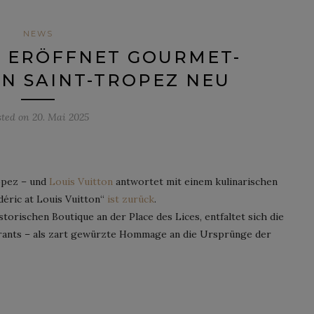
NEWS
N ERÖFFNET GOURMET-
N SAINT-TROPEZ NEU
sted on
20. Mai 2025
opez – und
Louis Vuitton
antwortet mit einem kulinarischen
éric at Louis Vuitton“
ist zurück
.
torischen Boutique an der Place des Lices, entfaltet sich die
rants – als zart gewürzte Hommage an die Ursprünge der