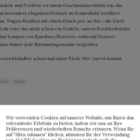
Donckele und Frédéric zu einem Geschmackserlebnis ein, das
m besonders eleganten Picknick im Sonnenlicht oszilliert.
itrus, Wagyu-Bouillon mit einem Hauch pot-au-feu – die Karte
nd als wäre das nicht schon ein Gedicht, tanzen floral bedruckte
Mini-Lampen von Zanellato/Bortotto, während Dessert-
uss-Baiser jede Nachmittagsstunde vergolden.
 vorsichtshalber schon mal einen Tisch. Wer zuerst kommt,
ÉRIC
NEWS
By
HORST
Wir verwenden Cookies auf unserer Website, um Ihnen das
relevanteste Erlebnis zu bieten, indem wir uns an Ihre
Präferenzen und wiederholten Besuche erinnern. Wenn Sie
auf "Alles zulassen“ klicken, stimmen Sie der Verwendung