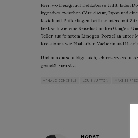
Hier, wo Design auf Delikatesse trifft, laden 
irgendwo zwischen Côte d’Azur, Japan und eine
Ravioli mit Pfifferlingen, brill meunière mit Z
liest sich wie eine Reiselust in drei Gängen. U
Teller aus feinstem Limoges-Porzellan unter 
Kreationen wie Rhabarber-Vacherin und Haseln
Und nun entschuldigt mich, ich reserviere uns
genießt zuerst …
ARNAUD DONCKELE
LOUIS VUITTON
MAXIME FRÉD
HORST