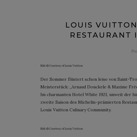
LOUIS VUITTO
RESTAURANT I
Po
Bild: © Courtesy of Louis Vuitton
Der Sommer flüstert schon leise von Saint-Tr
Meisterstück: „Arnaud Donckele & Maxime Fréd
Im charmanten Hotel White 1921, unweit der his
zweite Saison des Michelin-prämierten Restau
Louis Vuitton Culinary Community.
Bild: © Courtesy of Louis Vuitton