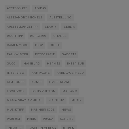
ACCESSOIRES
ADIDAS
ALESSANDRO MICHELE
AUSSTELLUNG
AUSSTELLUNGSTIPP
BEAUTY
BERLIN
BUCHTIPP
BURBERRY
CHANEL
DAMENMODE
DIOR
DÜFTE
FALL-WINTER
FOTOGRAFIE
GADGETS
GUCCI
HAMBURG
HERMÈS
INTERIEUR
INTERVIEW
KAMPAGNE
KARL LAGERFELD
KIM JONES
KUNST
LIVE STREAM
LOOKBOOK
LOUIS VUITTON
MAILAND
MARIA GRAZIA CHIURI
MEINUNG
MUSIK
MUSIKTIPP
MÄNNERMODE
NEWS
PARFUM
PARIS
PRADA
SCHUHE
SNEAKER
TASCHEN VERLAG
UHREN