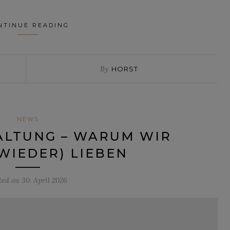
NTINUE READING
By
HORST
NEWS
ALTUNG – WARUM WIR
(WIEDER) LIEBEN
ted on
30. April 2026