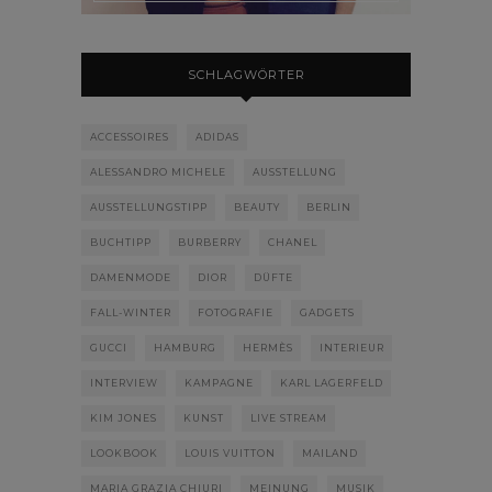
SCHLAGWÖRTER
ACCESSOIRES
ADIDAS
ALESSANDRO MICHELE
AUSSTELLUNG
AUSSTELLUNGSTIPP
BEAUTY
BERLIN
BUCHTIPP
BURBERRY
CHANEL
DAMENMODE
DIOR
DÜFTE
FALL-WINTER
FOTOGRAFIE
GADGETS
GUCCI
HAMBURG
HERMÈS
INTERIEUR
INTERVIEW
KAMPAGNE
KARL LAGERFELD
KIM JONES
KUNST
LIVE STREAM
LOOKBOOK
LOUIS VUITTON
MAILAND
MARIA GRAZIA CHIURI
MEINUNG
MUSIK