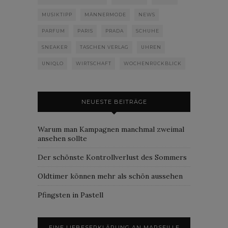
MUSIKTIPP
MÄNNERMODE
NEWS
PARFUM
PARIS
PRADA
SCHUHE
SNEAKER
TASCHEN VERLAG
UHREN
UNIQLO
WIRTSCHAFT
WOCHENRÜCKBLICK
NEUESTE BEITRÄGE
Warum man Kampagnen manchmal zweimal
ansehen sollte
Der schönste Kontrollverlust des Sommers
Oldtimer können mehr als schön aussehen
Pfingsten in Pastell
EINE LIEBESERKLÄRUNG AN MARSEILLE