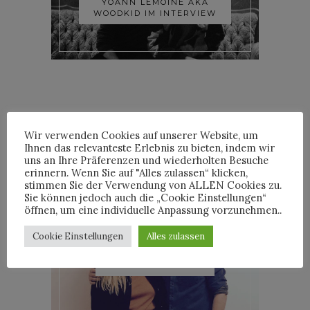
YOANN LEMOINE AKA
WOODKID IM INTERVIEW
Wir verwenden Cookies auf unserer Website, um
ROOSEVELT IM INTERVIEW
Ihnen das relevanteste Erlebnis zu bieten, indem wir
uns an Ihre Präferenzen und wiederholten Besuche
erinnern. Wenn Sie auf "Alles zulassen“ klicken,
stimmen Sie der Verwendung von ALLEN Cookies zu.
Sie können jedoch auch die „Cookie Einstellungen“
öffnen, um eine individuelle Anpassung vorzunehmen..
Cookie Einstellungen
Alles zulassen
LÉON IM INTERVIEW