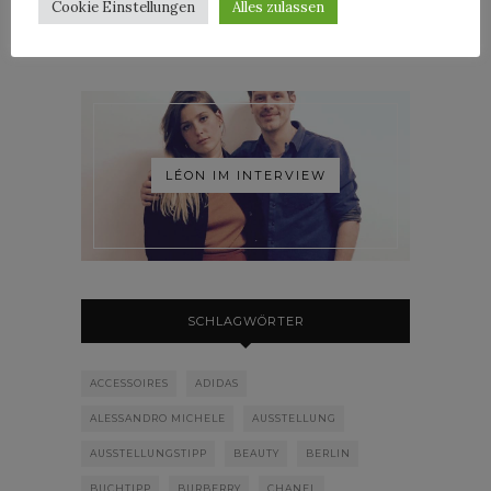
Cookie Einstellungen
Alles zulassen
LÉON IM INTERVIEW
SCHLAGWÖRTER
ACCESSOIRES
ADIDAS
ALESSANDRO MICHELE
AUSSTELLUNG
AUSSTELLUNGSTIPP
BEAUTY
BERLIN
BUCHTIPP
BURBERRY
CHANEL