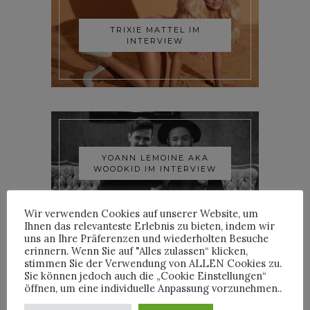
TRIXIE MATTEL IM
INTERVIEW
YOANN LEMOINE AKA
WOODKID IM INTERVIEW
Wir verwenden Cookies auf unserer Website, um
Ihnen das relevanteste Erlebnis zu bieten, indem wir
uns an Ihre Präferenzen und wiederholten Besuche
erinnern. Wenn Sie auf "Alles zulassen“ klicken,
stimmen Sie der Verwendung von ALLEN Cookies zu.
Sie können jedoch auch die „Cookie Einstellungen“
öffnen, um eine individuelle Anpassung vorzunehmen..
ROOSEVELT IM INTERVIEW