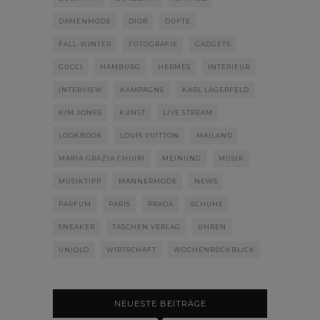
DAMENMODE
DIOR
DÜFTE
FALL-WINTER
FOTOGRAFIE
GADGETS
GUCCI
HAMBURG
HERMÈS
INTERIEUR
INTERVIEW
KAMPAGNE
KARL LAGERFELD
KIM JONES
KUNST
LIVE STREAM
LOOKBOOK
LOUIS VUITTON
MAILAND
MARIA GRAZIA CHIURI
MEINUNG
MUSIK
MUSIKTIPP
MÄNNERMODE
NEWS
PARFUM
PARIS
PRADA
SCHUHE
SNEAKER
TASCHEN VERLAG
UHREN
UNIQLO
WIRTSCHAFT
WOCHENRÜCKBLICK
NEUESTE BEITRÄGE