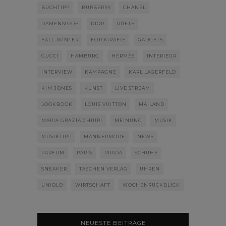
BUCHTIPP
BURBERRY
CHANEL
DAMENMODE
DIOR
DÜFTE
FALL-WINTER
FOTOGRAFIE
GADGETS
GUCCI
HAMBURG
HERMÈS
INTERIEUR
INTERVIEW
KAMPAGNE
KARL LAGERFELD
KIM JONES
KUNST
LIVE STREAM
LOOKBOOK
LOUIS VUITTON
MAILAND
MARIA GRAZIA CHIURI
MEINUNG
MUSIK
MUSIKTIPP
MÄNNERMODE
NEWS
PARFUM
PARIS
PRADA
SCHUHE
SNEAKER
TASCHEN VERLAG
UHREN
UNIQLO
WIRTSCHAFT
WOCHENRÜCKBLICK
NEUESTE BEITRÄGE