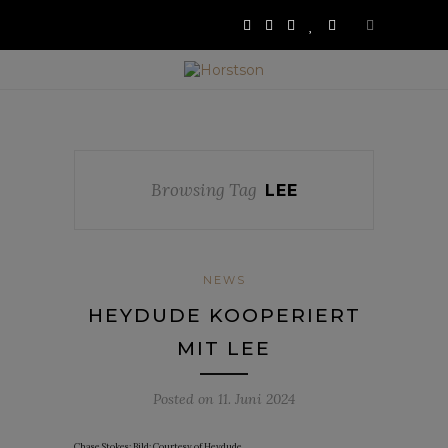
Browsing Tag
LEE
NEWS
HEYDUDE KOOPERIERT
MIT LEE
Posted on
11. Juni 2024
Chase Stokes; Bild: Courtesy of Heydude