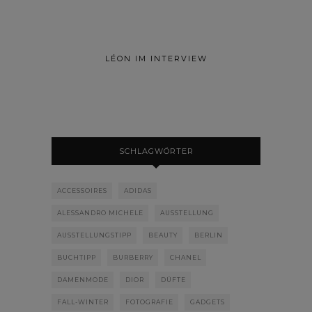
LÉON IM INTERVIEW
SCHLAGWÖRTER
ACCESSOIRES
ADIDAS
ALESSANDRO MICHELE
AUSSTELLUNG
AUSSTELLUNGSTIPP
BEAUTY
BERLIN
BUCHTIPP
BURBERRY
CHANEL
DAMENMODE
DIOR
DÜFTE
FALL-WINTER
FOTOGRAFIE
GADGETS