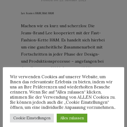
Lee Jeans x H&M; Bild: H&M
Machen wir es kurz und scherzlos: Die
Jeans-Brand Lee kooperiert mit der Fast-
Fashion-Kette H&M. Es handelt sich hierbei
um eine ganzheitliche Zusammenarbeit mit
Fortschritten in jeder Phase der Design-
und Produktionsprozesse – angefangen bei
der allerersten H&M-Jeans aus 100%
recycelter Baumwolle bis hin zu lederfreien
Wir verwenden Cookies auf unserer Website, um
Ihnen das relevanteste Erlebnis zu bieten, indem wir
Patches aus Kork und Jacron-Papier. Zum
uns an Ihre Präferenzen und wiederholten Besuche
ersten Mal wird H&M auch Ökobilanzdaten
erinnern. Wenn Sie auf "Alles zulassen“ klicken,
veröffentlichen, die die Wasser-, CO2- und
stimmen Sie der Verwendung von ALLEN Cookies zu.
Sie können jedoch auch die „Cookie Einstellungen“
Energieauswirkungen jedes Denim-
öffnen, um eine individuelle Anpassung vorzunehmen..
Kleidungsstücks von den Rohstoffen bis zum
Endverbrauch aufzeigen.
Cookie Einstellungen
Alles zulassen