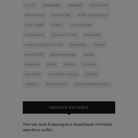
GUCCI
HAMBURG
HERMÈS
INTERIEUR
INTERVIEW
KAMPAGNE
KARL LAGERFELD
KIM JONES
KUNST
LIVE STREAM
LOOKBOOK
LOUIS VUITTON
MAILAND
MARIA GRAZIA CHIURI
MEINUNG
MUSIK
MUSIKTIPP
MÄNNERMODE
NEWS
PARFUM
PARIS
PRADA
SCHUHE
SNEAKER
TASCHEN VERLAG
UHREN
UNIQLO
WIRTSCHAFT
WOCHENRÜCKBLICK
NEUESTE BEITRÄGE
Warum man Kampagnen manchmal zweimal
ansehen sollte