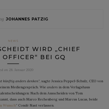
ag
JOHANNES PATZIG
NEWS
CHEIDT WIRD „CHIEF
 OFFICER“ BEI GQ
ted on
28. Januar 2020
t künftig anders denken“
, sagte Jessica Peppel-Schulz, CEO von
n einem Mediengespräch. Wie
anders
in dem Verlagshaus
onalentscheidungen: Nach dem Ausscheiden von Tom
kannt, dass auch Marco Rechenberg und Marcus Lucas, beide
en Wunsch
“ Condé Nast verlassen.