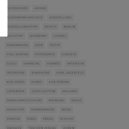
ACCESSOIRES
ADIDAS
ALESSANDRO MICHELE
AUSSTELLUNG
AUSSTELLUNGSTIPP
BEAUTY
BERLIN
BUCHTIPP
BURBERRY
CHANEL
DAMENMODE
DIOR
DÜFTE
FALL-WINTER
FOTOGRAFIE
GADGETS
GUCCI
HAMBURG
HERMÈS
INTERIEUR
INTERVIEW
KAMPAGNE
KARL LAGERFELD
KIM JONES
KUNST
LIVE STREAM
LOOKBOOK
LOUIS VUITTON
MAILAND
MARIA GRAZIA CHIURI
MEINUNG
MUSIK
MUSIKTIPP
MÄNNERMODE
NEWS
PARFUM
PARIS
PRADA
SCHUHE
SNEAKER
TASCHEN VERLAG
UHREN