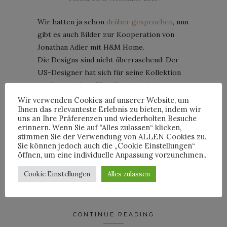
Wir hatten ja schon
drüber gesprochen
, nun
gibt es auch Bilder zur Kooperation von
Jonathan Adler mit H&M Home.
Die Designs sind nicht überraschend: Der
US-Designer hat sich für seine Kollektion
stark von seinen Klassikern inspirieren
lassen. So finden sich Anleihen an die Serien
Wir verwenden Cookies auf unserer Website, um
Ihnen das relevanteste Erlebnis zu bieten, indem wir
„Utopia“ (die goldfarbene Sonne) und
uns an Ihre Präferenzen und wiederholten Besuche
„Muse“ (die Vasen). In den Ausführungen sind
erinnern. Wenn Sie auf "Alles zulassen“ klicken,
die Stücke allerdings wesentlich einfacher,
stimmen Sie der Verwendung von ALLEN Cookies zu.
Sie können jedoch auch die „Cookie Einstellungen“
was ein wenig den Reiz mindert, aber auch
öffnen, um eine individuelle Anpassung vorzunehmen..
den Preisen (fangen bei 9,99 Euro für die
merkwürdigen Quasten an und gehen bis 149
Cookie Einstellungen
Alles zulassen
Euro für die Decke) geschuldet ist.
CONTINUE READING