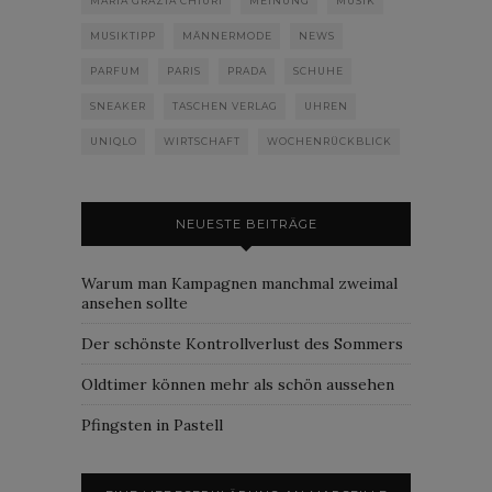
MARIA GRAZIA CHIURI
MEINUNG
MUSIK
MUSIKTIPP
MÄNNERMODE
NEWS
PARFUM
PARIS
PRADA
SCHUHE
SNEAKER
TASCHEN VERLAG
UHREN
UNIQLO
WIRTSCHAFT
WOCHENRÜCKBLICK
NEUESTE BEITRÄGE
Warum man Kampagnen manchmal zweimal
ansehen sollte
Der schönste Kontrollverlust des Sommers
Oldtimer können mehr als schön aussehen
Pfingsten in Pastell