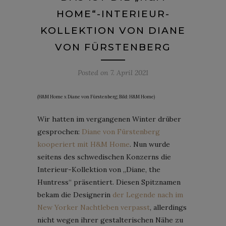
HOME“-INTERIEUR-
KOLLEKTION VON DIANE
VON FÜRSTENBERG
Posted on
7. April 2021
(H&M Home x Diane von Fürstenberg; Bild: H&M Home)
Wir hatten im vergangenen Winter drüber
gesprochen:
Diane von Fürstenberg
kooperiert mit H&M Home
. Nun wurde
seitens des schwedischen Konzerns die
Interieur-Kollektion von „Diane, the
Huntress“ präsentiert. Diesen Spitznamen
bekam die Designerin
der Legende nach im
New Yorker Nachtleben verpasst
, allerdings
nicht wegen ihrer gestalterischen Nähe zu