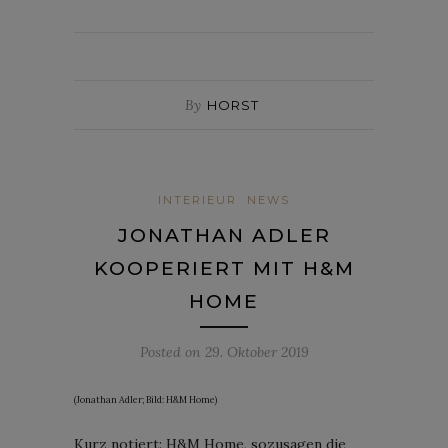
By
HORST
INTERIEUR
NEWS
JONATHAN ADLER
KOOPERIERT MIT H&M
HOME
Posted on
29. Oktober 2019
(Jonathan Adler; Bild: H&M Home)
Kurz notiert: H&M Home, sozusagen die