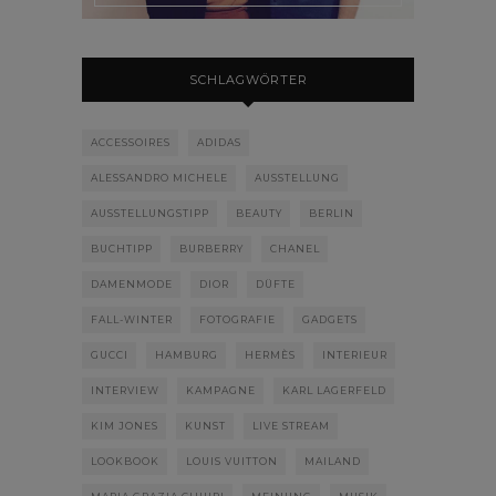
SCHLAGWÖRTER
ACCESSOIRES
ADIDAS
ALESSANDRO MICHELE
AUSSTELLUNG
AUSSTELLUNGSTIPP
BEAUTY
BERLIN
BUCHTIPP
BURBERRY
CHANEL
DAMENMODE
DIOR
DÜFTE
FALL-WINTER
FOTOGRAFIE
GADGETS
GUCCI
HAMBURG
HERMÈS
INTERIEUR
INTERVIEW
KAMPAGNE
KARL LAGERFELD
KIM JONES
KUNST
LIVE STREAM
LOOKBOOK
LOUIS VUITTON
MAILAND