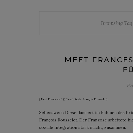
Browsing Tag
MEET FRANCE
F
Po
(„Meet Francesca“; © Diesel, Regie: François Rousselet)
Sehenswert: Diesel lanciert im Rahmen des Pri
François Rousselet. Der Franzose arbeitete hier
soziale Integration stark macht, zusammen.