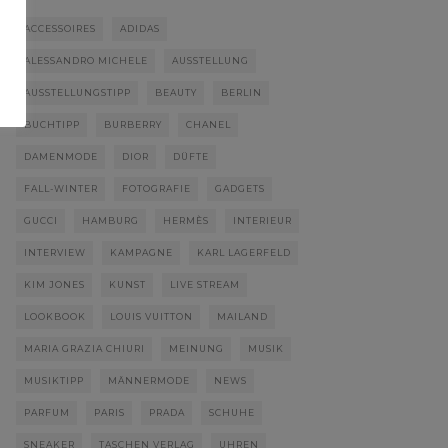
ACCESSOIRES
ADIDAS
ALESSANDRO MICHELE
AUSSTELLUNG
AUSSTELLUNGSTIPP
BEAUTY
BERLIN
BUCHTIPP
BURBERRY
CHANEL
DAMENMODE
DIOR
DÜFTE
FALL-WINTER
FOTOGRAFIE
GADGETS
GUCCI
HAMBURG
HERMÈS
INTERIEUR
INTERVIEW
KAMPAGNE
KARL LAGERFELD
KIM JONES
KUNST
LIVE STREAM
LOOKBOOK
LOUIS VUITTON
MAILAND
MARIA GRAZIA CHIURI
MEINUNG
MUSIK
MUSIKTIPP
MÄNNERMODE
NEWS
PARFUM
PARIS
PRADA
SCHUHE
SNEAKER
TASCHEN VERLAG
UHREN