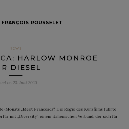
FRANÇOIS ROUSSELET
NEWS
SCA: HARLOW MONROE
ÜR DIESEL
sted on
23. Juni 2020
de-Monats „Meet Francesca“. Die Regie des Kurzfilms führte
für mit „Diversity“, einem italienischen Verband, der sich für