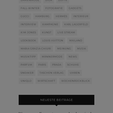
DAMENMODE
DIOR
DÜFTE
FALL-WINTER
FOTOGRAFIE
GADGETS
GUCCI
HAMBURG
HERMÈS
INTERIEUR
INTERVIEW
KAMPAGNE
KARL LAGERFELD
KIM JONES
KUNST
LIVE STREAM
LOOKBOOK
LOUIS VUITTON
MAILAND
MARIA GRAZIA CHIURI
MEINUNG
MUSIK
MUSIKTIPP
MÄNNERMODE
NEWS
PARFUM
PARIS
PRADA
SCHUHE
SNEAKER
TASCHEN VERLAG
UHREN
UNIQLO
WIRTSCHAFT
WOCHENRÜCKBLICK
NEUESTE BEITRÄGE