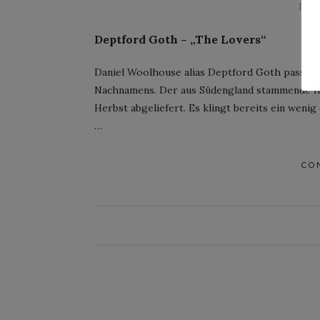
Post
Deptford Goth – „The Lovers“
Daniel Woolhouse alias Deptford Goth passt p
Nachnamens. Der aus Südengland stammende In
Herbst abgeliefert. Es klingt bereits ein wen
…
CO