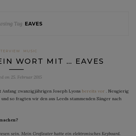
wsing Tag
EAVES
NTERVIEW
MUSIC
IN WORT MIT … EAVES
ed on
25. Februar 2015
rst Anfang zwanzigjährigen Joseph Lyons
bereits vor
. Neugierig
en und so fragten wir den aus Leeds stammenden Sänger nach
 machen?
ewesen sein. Mein Großvater hatte ein elektronisches Keyboard.