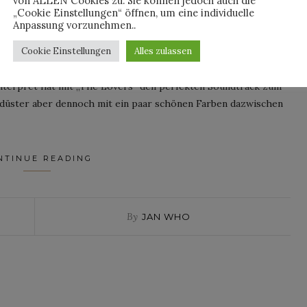
von ALLEN Cookies zu. Sie können jedoch auch die
ed on
23. Oktober 2014
„Cookie Einstellungen“ öffnen, um eine individuelle
Anpassung vorzunehmen..
Cookie Einstellungen
Alles zulassen
erfekt zum Herbst und das nicht nur wegen seines flauschigen
terpret hat mit „The Lovers“ den perfekten Soundtrack zum
ig düster aber dennoch mit ein paar schönen Farben dazwischen
NTINUE READING
By
JAN WHO