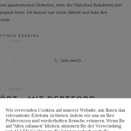
zen quadratischen Disketten, Anm. der Oldschool Redaktion) dort
espielt hatte. Ich kannte nur einen Akkord und habe den
wurde.
NTINUE READING
By
JAN WHO
MUSIC
ÖRT – MIT DEPTFORD
OWARD, TAHITI BOY &
Wir verwenden Cookies auf unserer Website, um Ihnen das
relevanteste Erlebnis zu bieten, indem wir uns an Ihre
E FAMILY UND EAVES
Präferenzen und wiederholten Besuche erinnern. Wenn Sie
auf "Alles zulassen“ klicken, stimmen Sie der Verwendung