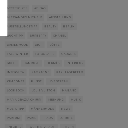
ACCESSOIRES
ADIDAS
ALESSANDRO MICHELE
AUSSTELLUNG
AUSSTELLUNGSTIPP
BEAUTY
BERLIN
BUCHTIPP
BURBERRY
CHANEL
DAMENMODE
DIOR
DÜFTE
FALL-WINTER
FOTOGRAFIE
GADGETS
GUCCI
HAMBURG
HERMÈS
INTERIEUR
INTERVIEW
KAMPAGNE
KARL LAGERFELD
KIM JONES
KUNST
LIVE STREAM
LOOKBOOK
LOUIS VUITTON
MAILAND
MARIA GRAZIA CHIURI
MEINUNG
MUSIK
MUSIKTIPP
MÄNNERMODE
NEWS
PARFUM
PARIS
PRADA
SCHUHE
SNEAKER
TASCHEN VERLAG
UHREN