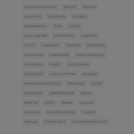
AUSSTELLUNGSTIPP
BEAUTY
BERLIN
BUCHTIPP
BURBERRY
CHANEL
DAMENMODE
DIOR
DÜFTE
FALL-WINTER
FOTOGRAFIE
GADGETS
GUCCI
HAMBURG
HERMÈS
INTERIEUR
INTERVIEW
KAMPAGNE
KARL LAGERFELD
KIM JONES
KUNST
LIVE STREAM
LOOKBOOK
LOUIS VUITTON
MAILAND
MARIA GRAZIA CHIURI
MEINUNG
MUSIK
MUSIKTIPP
MÄNNERMODE
NEWS
PARFUM
PARIS
PRADA
SCHUHE
SNEAKER
TASCHEN VERLAG
UHREN
UNIQLO
WIRTSCHAFT
WOCHENRÜCKBLICK