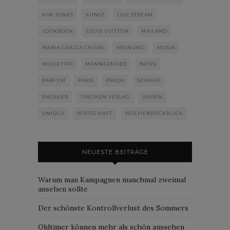
KIM JONES
KUNST
LIVE STREAM
LOOKBOOK
LOUIS VUITTON
MAILAND
MARIA GRAZIA CHIURI
MEINUNG
MUSIK
MUSIKTIPP
MÄNNERMODE
NEWS
PARFUM
PARIS
PRADA
SCHUHE
SNEAKER
TASCHEN VERLAG
UHREN
UNIQLO
WIRTSCHAFT
WOCHENRÜCKBLICK
NEUESTE BEITRÄGE
Warum man Kampagnen manchmal zweimal
ansehen sollte
Der schönste Kontrollverlust des Sommers
Oldtimer können mehr als schön aussehen