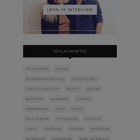
LÉON IM INTERVIEW
SCHLAGWÖRTER
ACCESSOIRES
ADIDAS
ALESSANDRO MICHELE
AUSSTELLUNG
AUSSTELLUNGSTIPP
BEAUTY
BERLIN
BUCHTIPP
BURBERRY
CHANEL
DAMENMODE
DIOR
DÜFTE
FALL-WINTER
FOTOGRAFIE
GADGETS
GUCCI
HAMBURG
HERMÈS
INTERIEUR
INTERVIEW
KAMPAGNE
KARL LAGERFELD