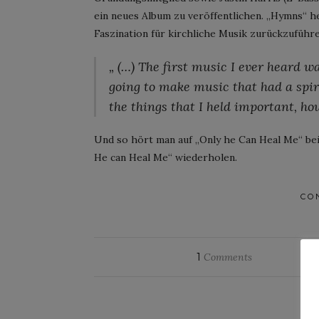
ein neues Album zu veröffentlichen. „Hymns“ h
Faszination für kirchliche Musik zurückzuführe
„ (…) The first music I ever heard wa
going to make music that had a spir
the things that I held important, how
Und so hört man auf „Only he Can Heal Me“ be
He can Heal Me“ wiederholen.
CO
1
Comments