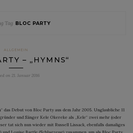
g Tag
BLOC PARTY
ALLGEMEIN
ARTY – „HYMNS“
ted on
21. Januar 2016
rm“ das Debut von Bloc Party aus dem Jahr 2005. Unglaubliche 11
itgründer und Sänger Kele Okereke als „Kele“ zwei mehr (oder
ser tat sich nun wieder mit Russell Lissack, ebenfalls damaliges
) und Louise Bartle (Schlagzeug) zusammen, um als Bloc Party