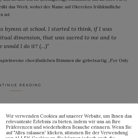
eißt das Werk, wobei der Name auf Okerekes frühkindliche
n ist:
s hymns at school. I started to think, if I was
itual dimension, that was sacred to me and to
 would I do it? (…)”
ispielsweise chorähnlichen Stimmen die gebetsartig „For Only
NTINUE READING
By
JAN WHO
Wir verwenden Cookies auf unserer Website, um Ihnen das
relevanteste Erlebnis zu bieten, indem wir uns an Ihre
Präferenzen und wiederholten Besuche erinnern. Wenn Sie
auf "Alles zulassen“ klicken, stimmen Sie der Verwendung