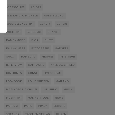
ACCESSOIRES
ADIDAS
ALESSANDRO MICHELE
AUSSTELLUNG
AUSSTELLUNGSTIPP
BEAUTY
BERLIN
BUCHTIPP
BURBERRY
CHANEL
DAMENMODE
DIOR
DÜFTE
FALL-WINTER
FOTOGRAFIE
GADGETS
GUCCI
HAMBURG
HERMÈS
INTERIEUR
INTERVIEW
KAMPAGNE
KARL LAGERFELD
KIM JONES
KUNST
LIVE STREAM
LOOKBOOK
LOUIS VUITTON
MAILAND
MARIA GRAZIA CHIURI
MEINUNG
MUSIK
MUSIKTIPP
MÄNNERMODE
NEWS
PARFUM
PARIS
PRADA
SCHUHE
SNEAKER
TASCHEN VERLAG
UHREN