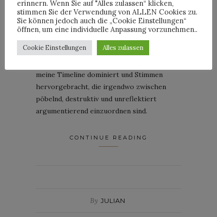
enorme Presseecho zum vermeintlichen
erinnern. Wenn Sie auf "Alles zulassen“ klicken,
stimmen Sie der Verwendung von ALLEN Cookies zu.
Wegzug der Fashion Week in Berlin (was
Sie können jedoch auch die „Cookie Einstellungen“
nicht korrekt ist, denn schlussendlich zieht
öffnen, um eine individuelle Anpassung vorzunehmen..
nur
die Premium Group nach Frankfurt und
Cookie Einstellungen
Alles zulassen
initiiert dort die Frankfurt Fashion Week).
Kaum eine Schlagzeile hat gestern so sehr
meine Timeline dominiert und Stimmen
hervorgebracht, die irgendwo zwischen
pöbelnd, destruktiv und unreflektiert
argumentierend einzuordnen sind.
CONTINUE READING
By
JULIAN