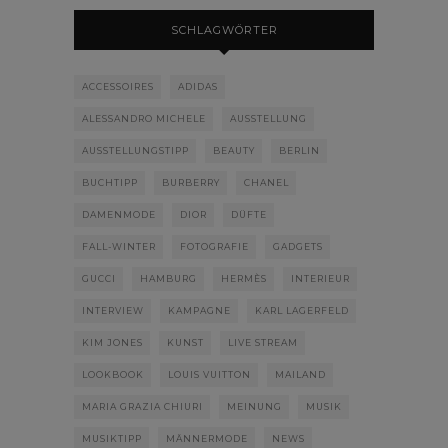
SCHLAGWÖRTER
ACCESSOIRES
ADIDAS
ALESSANDRO MICHELE
AUSSTELLUNG
AUSSTELLUNGSTIPP
BEAUTY
BERLIN
BUCHTIPP
BURBERRY
CHANEL
DAMENMODE
DIOR
DÜFTE
FALL-WINTER
FOTOGRAFIE
GADGETS
GUCCI
HAMBURG
HERMÈS
INTERIEUR
INTERVIEW
KAMPAGNE
KARL LAGERFELD
KIM JONES
KUNST
LIVE STREAM
LOOKBOOK
LOUIS VUITTON
MAILAND
MARIA GRAZIA CHIURI
MEINUNG
MUSIK
MUSIKTIPP
MÄNNERMODE
NEWS