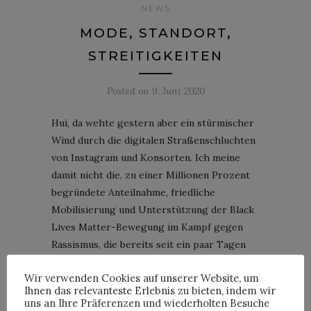
NEWS
MODE, STANDORT,
STREITIGKEITEN
Posted on
9. Juni 2020
Hui, da wehte gestern aber ein stürmischer
Wind durch die digitalen Straßenschluchten
von Instagram und Konsorten. Ich meine
damit nicht die, zu einer Millionen Prozent
begründete Anteilnahme, friedliche
Mobilisierung und Unterstützung der Black
Lives Matter-Bewegung im Kampf gegen
Rassismus, die bereits seit ein paar Tagen
dafür sorgt, dass leichte Outfits gegen
Wir verwenden Cookies auf unserer Website, um
ernste Themen getauscht werden. Nein,
Ihnen das relevanteste Erlebnis zu bieten, indem wir
vielmehr meine ich den Aufschrei und das
uns an Ihre Präferenzen und wiederholten Besuche