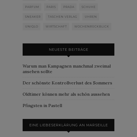
PARFUM
PARIS
PRADA
SCHUHE
SNEAKER
TASCHEN VERLAG
UHREN
UNIQLO
WIRTSCHAFT
WOCHENRÜCKBLICK
NEUESTE BEITRÄGE
Warum man Kampagnen manchmal zweimal
ansehen sollte
Der schönste Kontrollverlust des Sommers
Oldtimer können mehr als schön aussehen
Pfingsten in Pastell
EINE LIEBESERKLÄRUNG AN MARSEILLE