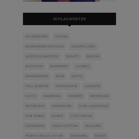
SCHLAGWÖRTER
ACCESSOIRES
ADIDAS
ALESSANDRO MICHELE
AUSSTELLUNG
AUSSTELLUNGSTIPP
BEAUTY
BERLIN
BUCHTIPP
BURBERRY
CHANEL
DAMENMODE
DIOR
DÜFTE
FALL-WINTER
FOTOGRAFIE
GADGETS
GUCCI
HAMBURG
HERMÈS
INTERIEUR
INTERVIEW
KAMPAGNE
KARL LAGERFELD
KIM JONES
KUNST
LIVE STREAM
LOOKBOOK
LOUIS VUITTON
MAILAND
MARIA GRAZIA CHIURI
MEINUNG
MUSIK