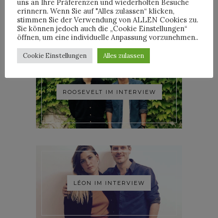
uns an Ihre Präferenzen und wiederholten Besuche
WOODKID IM INTERVIEW
erinnern. Wenn Sie auf "Alles zulassen“ klicken,
stimmen Sie der Verwendung von ALLEN Cookies zu.
Sie können jedoch auch die „Cookie Einstellungen“
öffnen, um eine individuelle Anpassung vorzunehmen..
Cookie Einstellungen
Alles zulassen
ROOSEVELT IM INTERVIEW
LÉON IM INTERVIEW