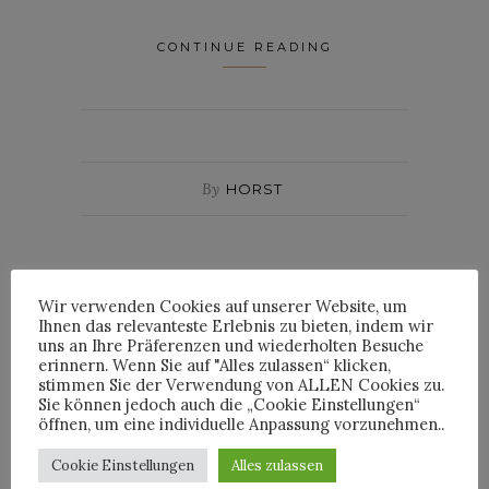
CONTINUE READING
By
HORST
Wir verwenden Cookies auf unserer Website, um
Ihnen das relevanteste Erlebnis zu bieten, indem wir
uns an Ihre Präferenzen und wiederholten Besuche
INTERVIEWS
erinnern. Wenn Sie auf "Alles zulassen“ klicken,
stimmen Sie der Verwendung von ALLEN Cookies zu.
Sie können jedoch auch die „Cookie Einstellungen“
öffnen, um eine individuelle Anpassung vorzunehmen..
Cookie Einstellungen
Alles zulassen
TRIXIE MATTEL IM