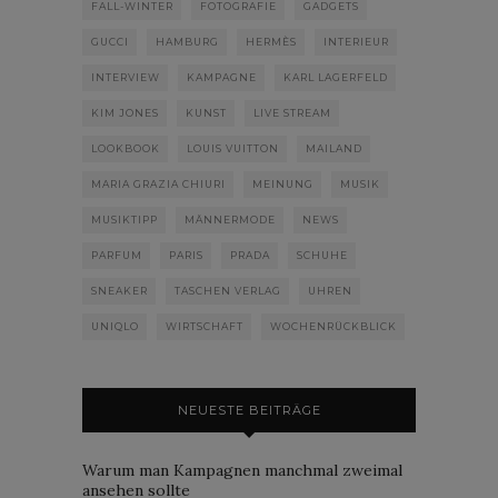
FALL-WINTER
FOTOGRAFIE
GADGETS
GUCCI
HAMBURG
HERMÈS
INTERIEUR
INTERVIEW
KAMPAGNE
KARL LAGERFELD
KIM JONES
KUNST
LIVE STREAM
LOOKBOOK
LOUIS VUITTON
MAILAND
MARIA GRAZIA CHIURI
MEINUNG
MUSIK
MUSIKTIPP
MÄNNERMODE
NEWS
PARFUM
PARIS
PRADA
SCHUHE
SNEAKER
TASCHEN VERLAG
UHREN
UNIQLO
WIRTSCHAFT
WOCHENRÜCKBLICK
NEUESTE BEITRÄGE
Warum man Kampagnen manchmal zweimal
ansehen sollte