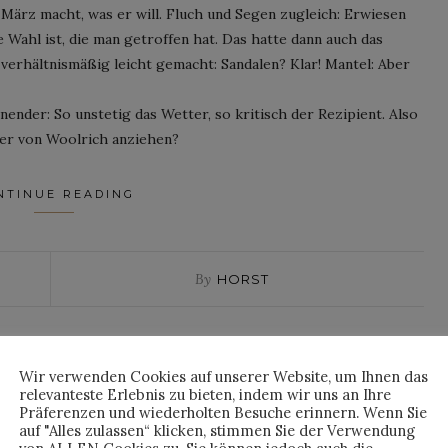
 März macht, was er will. Fluch und Segen zugleich: Erwiesen
he Wahl ist, die man getroffen hat. Das hatte dann auch das
erhältnismäßig leicht gemacht: Sandalen? Klar! Mantel: Aber
ender: So unstetig das Wetter, so kritisch der Rezipient. Also
er von Woolrich anziehen?
NTINUE READING
By
HORST
Wir verwenden Cookies auf unserer Website, um Ihnen das
STYLING
relevanteste Erlebnis zu bieten, indem wir uns an Ihre
 MAN DENN DAZU
Präferenzen und wiederholten Besuche erinnern. Wenn Sie
auf "Alles zulassen“ klicken, stimmen Sie der Verwendung
EUTE: DER CUT-OUT-