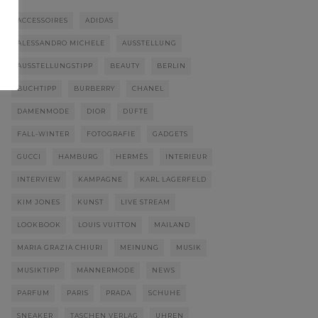
ACCESSOIRES
ADIDAS
ALESSANDRO MICHELE
AUSSTELLUNG
AUSSTELLUNGSTIPP
BEAUTY
BERLIN
BUCHTIPP
BURBERRY
CHANEL
DAMENMODE
DIOR
DÜFTE
FALL-WINTER
FOTOGRAFIE
GADGETS
GUCCI
HAMBURG
HERMÈS
INTERIEUR
INTERVIEW
KAMPAGNE
KARL LAGERFELD
KIM JONES
KUNST
LIVE STREAM
LOOKBOOK
LOUIS VUITTON
MAILAND
MARIA GRAZIA CHIURI
MEINUNG
MUSIK
MUSIKTIPP
MÄNNERMODE
NEWS
PARFUM
PARIS
PRADA
SCHUHE
SNEAKER
TASCHEN VERLAG
UHREN