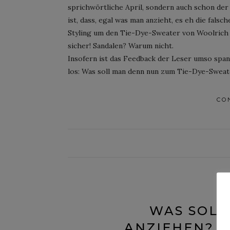
sprichwörtliche April, sondern auch schon der
ist, dass, egal was man anzieht, es eh die falsc
Styling um den Tie-Dye-Sweater von Woolrich v
sicher! Sandalen? Warum nicht.
Insofern ist das Feedback der Leser umso spann
los: Was soll man denn nun zum Tie-Dye-Sweat
CO
WAS SOLL
ANZIEHEN? H