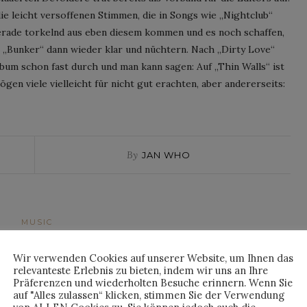
die leicht versoffenen Stimmen, die in Songs wie „Nightclub“
 gerade torkelnd aus eben diesem kommen und es noch schaffen,
t „Bunker“ dann wieder klar und nüchtern. Nach „Dirty Love“
 Album schon fast durch und man kann sagen: Auf „Thin Walls“ ist
en viele vielleicht für nicht gut erachten, aber andererseits:
By
JAN WHO
MUSIC
R X „THEN WHAT“
Wir verwenden Cookies auf unserer Website, um Ihnen das
relevanteste Erlebnis zu bieten, indem wir uns an Ihre
ed on
23. Februar 2015
Präferenzen und wiederholten Besuche erinnern. Wenn Sie
auf "Alles zulassen“ klicken, stimmen Sie der Verwendung