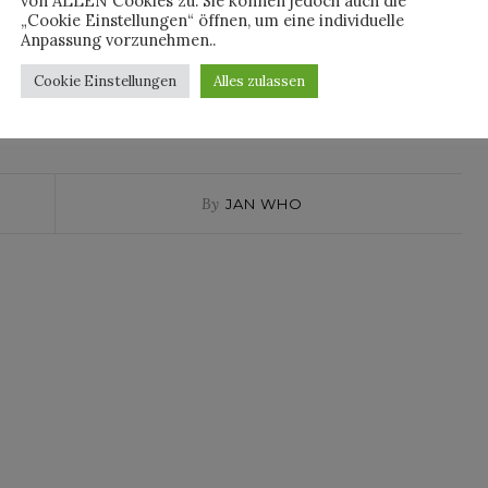
von ALLEN Cookies zu. Sie können jedoch auch die
anzes Lied darüber geschrieben hat bisher noch niemand. Gut,
„Cookie Einstellungen“ öffnen, um eine individuelle
Belgien und durften bereits als Vorband von den Editors
Anpassung vorzunehmen..
 „Thin Walls“ (VÖ 27.03.2015) wurden übrigens fast alle auf
Cookie Einstellungen
Alles zulassen
 zeitlich auch gut unterbringen. Wir sind also gespannt auf
diese unheimlichen Masken im Video sollen.
By
JAN WHO