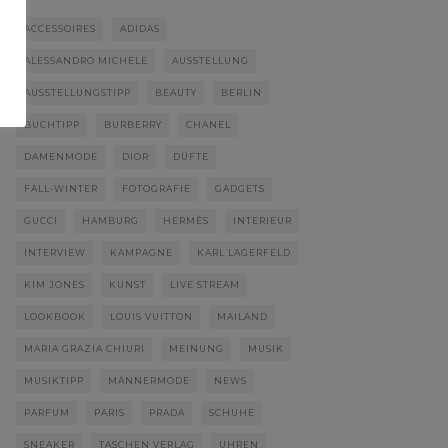
ACCESSOIRES
ADIDAS
ALESSANDRO MICHELE
AUSSTELLUNG
AUSSTELLUNGSTIPP
BEAUTY
BERLIN
BUCHTIPP
BURBERRY
CHANEL
DAMENMODE
DIOR
DÜFTE
FALL-WINTER
FOTOGRAFIE
GADGETS
GUCCI
HAMBURG
HERMÈS
INTERIEUR
INTERVIEW
KAMPAGNE
KARL LAGERFELD
KIM JONES
KUNST
LIVE STREAM
LOOKBOOK
LOUIS VUITTON
MAILAND
MARIA GRAZIA CHIURI
MEINUNG
MUSIK
MUSIKTIPP
MÄNNERMODE
NEWS
PARFUM
PARIS
PRADA
SCHUHE
SNEAKER
TASCHEN VERLAG
UHREN