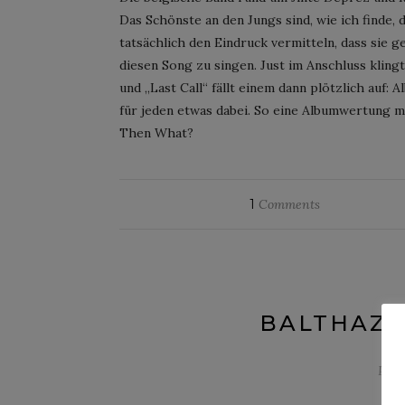
Das Schönste an den Jungs sind, wie ich finde, 
tatsächlich den Eindruck vermitteln, dass sie
diesen Song zu singen. Just im Anschluss kling
und „Last Call“ fällt einem dann plötzlich auf:
für jeden etwas dabei. So eine Albumwertung mög
Then What?
1
Comments
BALTHAZA
Post