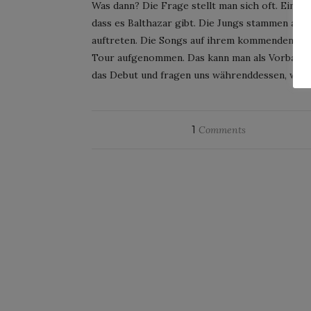
Was dann? Die Frage stellt man sich oft. Ein g
dass es Balthazar gibt. Die Jungs stammen aus 
auftreten. Die Songs auf ihrem kommenden Album
Tour aufgenommen. Das kann man als Vorband ja
das Debut und fragen uns währenddessen, was 
1
Comments