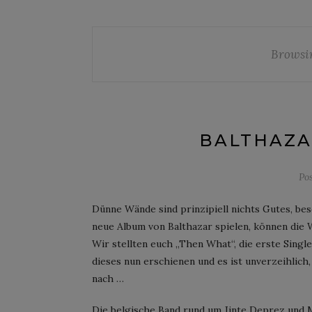
Browsi
BALTHAZAR
Po
Dünne Wände sind prinzipiell nichts Gutes, be
neue Album von Balthazar spielen, können die 
Wir stellten euch „Then What“, die erste Singl
dieses nun erschienen und es ist unverzeihlich
nach …
Die belgische Band rund um Jinte Deprez und Ma