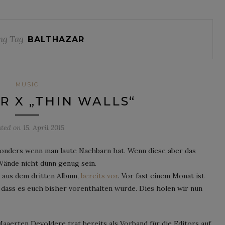
ng Tag
BALTHAZAR
MUSIC
 X „THIN WALLS“
sted on
15. April 2015
sonders wenn man laute Nachbarn hat. Wenn diese aber das
Wände nicht dünn genug sein.
e aus dem dritten Album,
bereits vor
. Vor fast einem Monat ist
, dass es euch bisher vorenthalten wurde. Dies holen wir nun
aerten Devoldere trat bereits als Vorband für die Editors auf.