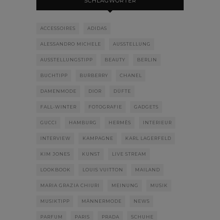
SCHLAGWÖRTER
ACCESSOIRES
ADIDAS
ALESSANDRO MICHELE
AUSSTELLUNG
AUSSTELLUNGSTIPP
BEAUTY
BERLIN
BUCHTIPP
BURBERRY
CHANEL
DAMENMODE
DIOR
DÜFTE
FALL-WINTER
FOTOGRAFIE
GADGETS
GUCCI
HAMBURG
HERMÈS
INTERIEUR
INTERVIEW
KAMPAGNE
KARL LAGERFELD
KIM JONES
KUNST
LIVE STREAM
LOOKBOOK
LOUIS VUITTON
MAILAND
MARIA GRAZIA CHIURI
MEINUNG
MUSIK
MUSIKTIPP
MÄNNERMODE
NEWS
PARFUM
PARIS
PRADA
SCHUHE