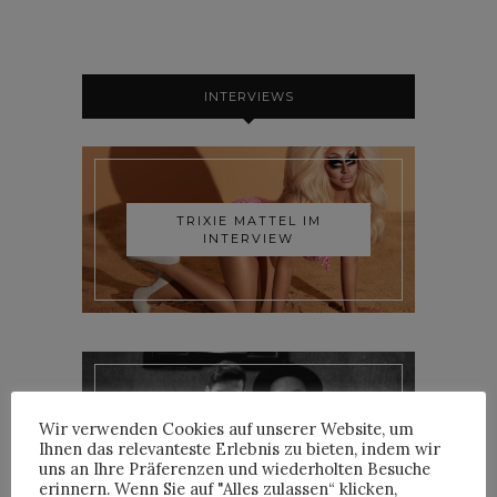
INTERVIEWS
TRIXIE MATTEL IM
INTERVIEW
Wir verwenden Cookies auf unserer Website, um
YOANN LEMOINE AKA
WOODKID IM INTERVIEW
Ihnen das relevanteste Erlebnis zu bieten, indem wir
uns an Ihre Präferenzen und wiederholten Besuche
erinnern. Wenn Sie auf "Alles zulassen“ klicken,