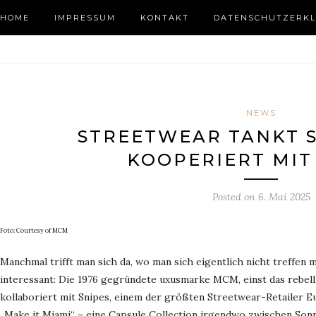
HOME
IMPRESSUM
KONTAKT
DATENSCHUTZERKL
NEWS
STREETWEAR TANKT 
KOOPERIERT MIT
Posted on
6. Mai 2025
Foto: Courtesy of MCM
Manchmal trifft man sich da, wo man sich eigentlich nicht treffen 
interessant: Die 1976 gegründete uxusmarke MCM, einst das rebel
kollaboriert mit Snipes, einem der größten Streetwear-Retailer 
„Make it Miami“ – eine Capsule Collection irgendwo zwischen Sonn