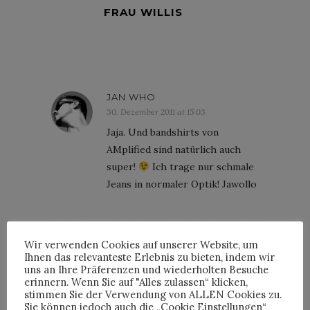
FRAU WILLIS
JAN WHO
30. Dezember 2011 at 15:03
Jaja. Und bandshirts von
AMplified sind natürlich auch
super!
Ich trage nur schmale
Jeans in normaler Optik! Jawollo
Wir verwenden Cookies auf unserer Website, um
PDAISYDORA
Ihnen das relevanteste Erlebnis zu bieten, indem wir
30. Dezember 2011 at 21:34
uns an Ihre Präferenzen und wiederholten Besuche
erinnern. Wenn Sie auf "Alles zulassen“ klicken,
Der Bericht ist super! … aber
stimmen Sie der Verwendung von ALLEN Cookies zu.
wenn man Band T-Shirts aus den
Sie können jedoch auch die „Cookie Einstellungen“