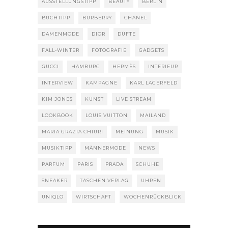
AUSSTELLUNGSTIPP
BEAUTY
BERLIN
BUCHTIPP
BURBERRY
CHANEL
DAMENMODE
DIOR
DÜFTE
FALL-WINTER
FOTOGRAFIE
GADGETS
GUCCI
HAMBURG
HERMÈS
INTERIEUR
INTERVIEW
KAMPAGNE
KARL LAGERFELD
KIM JONES
KUNST
LIVE STREAM
LOOKBOOK
LOUIS VUITTON
MAILAND
MARIA GRAZIA CHIURI
MEINUNG
MUSIK
MUSIKTIPP
MÄNNERMODE
NEWS
PARFUM
PARIS
PRADA
SCHUHE
SNEAKER
TASCHEN VERLAG
UHREN
UNIQLO
WIRTSCHAFT
WOCHENRÜCKBLICK