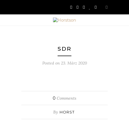
SDR
Posted on
23. März 2020
0
Comments
By
HORST