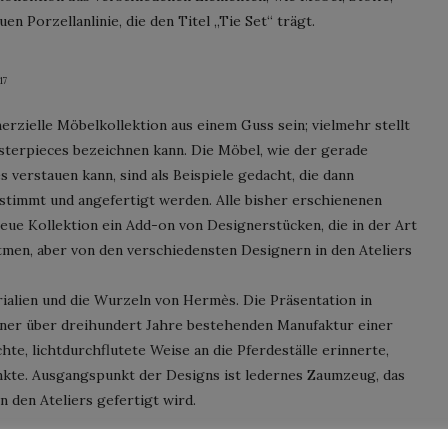
 Porzellanlinie, die den Titel „Tie Set“ trägt.
17
rzielle Möbelkollektion aus einem Guss sein; vielmehr stellt
Masterpieces bezeichnen kann. Die Möbel, wie der gerade
 verstauen kann, sind als Beispiele gedacht, die dann
estimmt und angefertigt werden. Alle bisher erschienenen
neue Kollektion ein Add-on von Designerstücken, die in der Art
men, aber von den verschiedensten Designern in den Ateliers
ialien und die Wurzeln von Hermès. Die Präsentation in
iner über dreihundert Jahre bestehenden Manufaktur einer
chte, lichtdurchflutete Weise an die Pferdeställe erinnerte,
kte. Ausgangspunkt der Designs ist ledernes Zaumzeug, das
n den Ateliers gefertigt wird.