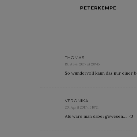
PETERKEMPE
THOMAS
19. April 2017 at 20:45
So wundervoll kann das nur einer 
VERONIKA
20. April 2017 at 10:11
Als wäre man dabei gewesen…. <3