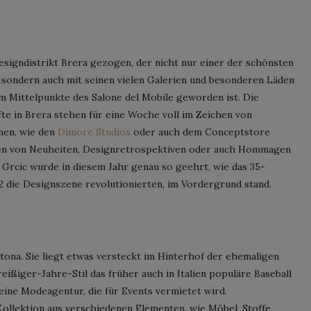
Designdistrikt Brera gezogen, der nicht nur einer der schönsten
 sondern auch mit seinen vielen Galerien und besonderen Läden
 Mittelpunkte des Salone del Mobile geworden ist. Die
te in Brera stehen für eine Woche voll im Zeichen von
onen, wie den
Dimore Studios
oder auch dem Conceptstore
nen von Neuheiten, Designretrospektiven oder auch Hommagen
 Grcic wurde in diesem Jahr genau so geehrt, wie das 35-
 die Designszene revolutionierten, im Vordergrund stand.
rtona. Sie liegt etwas versteckt im Hinterhof der ehemaligen
reißiger-Jahre-Stil das früher auch in Italien populäre Baseball
 eine Modeagentur, die für Events vermietet wird.
llektion aus verschiedenen Elementen, wie Möbel, Stoffe,