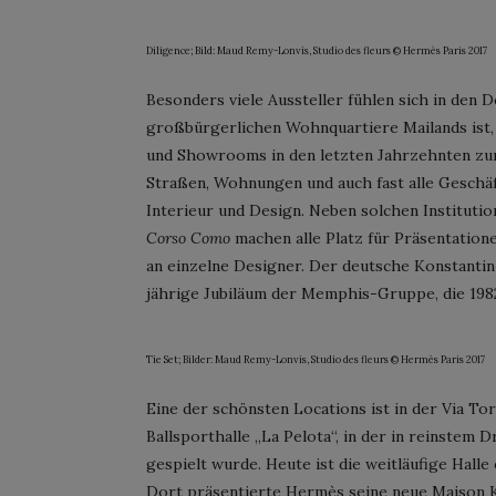
Diligence; Bild: Maud Remy-Lonvis, Studio des fleurs © Hermès Paris 2017
Besonders viele Aussteller fühlen sich in den 
großbürgerlichen Wohnquartiere Mailands ist,
und Showrooms in den letzten Jahrzehnten zum
Straßen, Wohnungen und auch fast alle Geschäf
Interieur und Design. Neben solchen Instituti
Corso Como
machen alle Platz für Präsentatio
an einzelne Designer. Der deutsche Konstantin
jährige Jubiläum der Memphis-Gruppe, die 1982
Tie Set; Bilder: Maud Remy-Lonvis, Studio des fleurs © Hermès Paris 2017
Eine der schönsten Locations ist in der Via To
Ballsporthalle „La Pelota“, in der in reinstem D
gespielt wurde. Heute ist die weitläufige Halle
Dort präsentierte Hermès seine neue Maison Ko