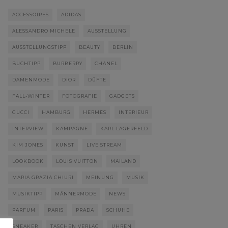
ACCESSOIRES
ADIDAS
ALESSANDRO MICHELE
AUSSTELLUNG
AUSSTELLUNGSTIPP
BEAUTY
BERLIN
BUCHTIPP
BURBERRY
CHANEL
DAMENMODE
DIOR
DÜFTE
FALL-WINTER
FOTOGRAFIE
GADGETS
GUCCI
HAMBURG
HERMÈS
INTERIEUR
INTERVIEW
KAMPAGNE
KARL LAGERFELD
KIM JONES
KUNST
LIVE STREAM
LOOKBOOK
LOUIS VUITTON
MAILAND
MARIA GRAZIA CHIURI
MEINUNG
MUSIK
MUSIKTIPP
MÄNNERMODE
NEWS
PARFUM
PARIS
PRADA
SCHUHE
SNEAKER
TASCHEN VERLAG
UHREN