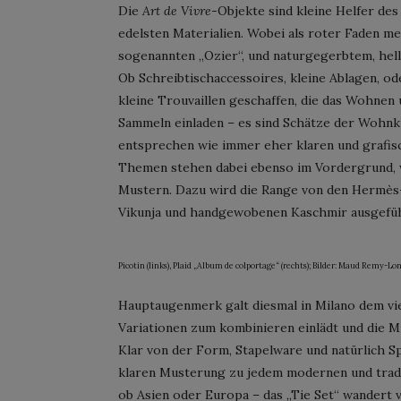
Die
Art de Vivre
-Objekte sind kleine Helfer des
edelsten Materialien. Wobei als roter Faden m
sogenannten „Ozier“, und naturgegerbtem, hell
Ob Schreibtischaccessoires, kleine Ablagen, od
kleine Trouvaillen geschaffen, die das Wohne
Sammeln einladen – es sind Schätze der Wohnk
entsprechen wie immer eher klaren und grafi
Themen stehen dabei ebenso im Vordergrund, 
Mustern. Dazu wird die Range von den Hermès-P
Vikunja und handgewobenen Kaschmir ausgefüh
Picotin (links), Plaid „Album de colportage“ (rechts); Bilder: Maud Remy-Lon
Hauptaugenmerk galt diesmal in Milano dem vielt
Variationen zum kombinieren einlädt und die
Klar von der Form, Stapelware und natürlich Sp
klaren Musterung zu jedem modernen und tradit
ob Asien oder Europa – das „Tie Set“ wandert 