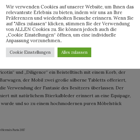
Wir verwenden Cookies auf unserer Website, um Ihnen das
relevanteste Erlebnis zu bieten, indem wir uns an Ihre
iles Interieur, können leicht bewegt werden und sind
Präferenzen und wiederholten Besuche erinnern. Wenn Sie
auf "Alles zulassen“ klicken, stimmen Sie der Verwendung
chtbare Qualität der Materialien stehen im Vordergrund bei
von ALLEN Cookies zu. Sie können jedoch auch die
jekte, die unsere Wohnwelten, egal, ob im kleinsten Apartment
„Cookie Einstellungen“ öffnen, um eine individuelle
Anpassung vorzunehmen..
l, ob es eine Garderobe ist, die aus Leder und direkt
sen, die in der Kristallmanufaktur Saint Louis entwickelt
Cookie Einstellungen
Alles zulassen
rden. Es gibt überall Zitate, die klar die Sprache der
deen, wie ein ewiger Kalender, achteckige Boxen, ein
cotin“ und „Diligence“ ein Beistelltisch mit einem Korb, der
 Barwagen, der Mobil zwei große silberne Tabletts offeriert,
d die Verwendung der Fantasie des Besitzers überlassen. Der
niert mit natürlichem Stierkalbleder erinnert an eine Equipage,
t wurde und so zu einem hochmodernen puren Möbelstück
© Hermès Paris 2017