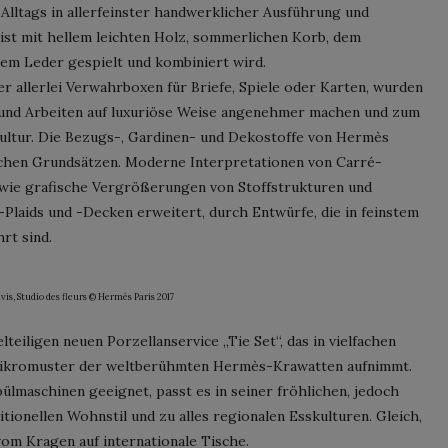
 Alltags in allerfeinster handwerklicher Ausführung und
eist mit hellem leichten Holz, sommerlichen Korb, dem
em Leder gespielt und kombiniert wird.
er allerlei Verwahrboxen für Briefe, Spiele oder Karten, wurden
n und Arbeiten auf luxuriöse Weise angenehmer machen und zum
ultur. Die Bezugs-, Gardinen- und Dekostoffe von Hermès
schen Grundsätzen. Moderne Interpretationen von Carré-
wie grafische Vergrößerungen von Stoffstrukturen und
laids und -Decken erweitert, durch Entwürfe, die in feinstem
rt sind.
vis, Studio des fleurs © Hermès Paris 2017
eiligen neuen Porzellanservice „Tie Set“, das in vielfachen
 Mikromuster der weltberühmten Hermès-Krawatten aufnimmt.
ülmaschinen geeignet, passt es in seiner fröhlichen, jedoch
ionellen Wohnstil und zu alles regionalen Esskulturen. Gleich,
vom Kragen auf internationale Tische.