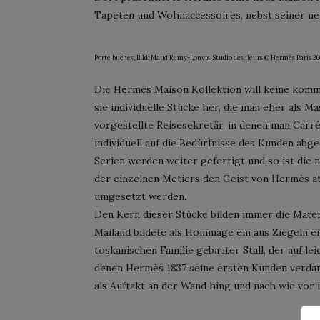
Tapeten und Wohnaccessoires, nebst seiner neuen
Porte buches; Bild: Maud Remy-Lonvis, Studio des fleurs © Hermès Paris 20
Die Hermès Maison Kollektion will keine komme
sie individuelle Stücke her, die man eher als 
vorgestellte Reisesekretär, in denen man Carrés
individuell auf die Bedürfnisse des Kunden abg
Serien werden weiter gefertigt und so ist die 
der einzelnen Metiers den Geist von Hermès at
umgesetzt werden.
Den Kern dieser Stücke bilden immer die Mater
Mailand bildete als Hommage ein aus Ziegeln e
toskanischen Familie gebauter Stall, der auf lei
denen Hermès 1837 seine ersten Kunden verdan
als Auftakt an der Wand hing und nach wie vor i