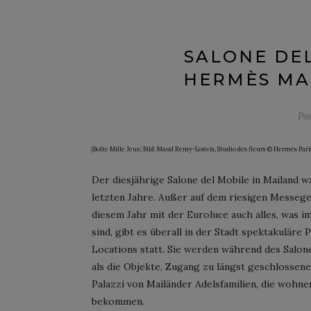
SALONE DEL
HERMÈS MAI
Po
(Boîte Mille Jeux; Bild: Maud Remy-Lonvis, Studio des fleurs © Hermès Paris
Der diesjährige Salone del Mobile in Mailand 
letzten Jahre. Außer auf dem riesigen Messegel
diesem Jahr mit der Euroluce auch alles, was im
sind, gibt es überall in der Stadt spektakuläre
Locations statt. Sie werden während des Salon
als die Objekte, Zugang zu längst geschlossen
Palazzi von Mailänder Adelsfamilien, die wohnen
bekommen.