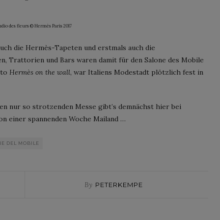
udio des fleurs © Hermès Paris 2017
auch die Hermès-Tapeten und erstmals auch die
n, Trattorien und Bars waren damit für den Salone des Mobile
tto
Hermès on the wall
, war Italiens Modestadt plötzlich fest in
n nur so strotzenden Messe gibt’s demnächst hier bei
von einer spannenden Woche Mailand …
NE DEL MOBILE
By
PETERKEMPE