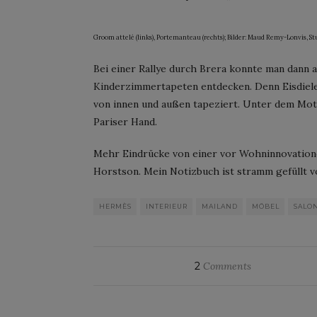
Groom attelé (links), Portemanteau (rechts); Bilder: Maud Remy-Lonvis, St
Bei einer Rallye durch Brera konnte man dann 
Kinderzimmertapeten entdecken. Denn Eisdiele
von innen und außen tapeziert. Unter dem Mo
Pariser Hand.
Mehr Eindrücke von einer vor Wohninnovatione
Horstson. Mein Notizbuch ist stramm gefüllt 
HERMÈS
INTERIEUR
MAILAND
MÖBEL
SALO
2
Comments