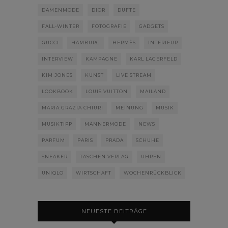
DAMENMODE
DIOR
DÜFTE
FALL-WINTER
FOTOGRAFIE
GADGETS
GUCCI
HAMBURG
HERMÈS
INTERIEUR
INTERVIEW
KAMPAGNE
KARL LAGERFELD
KIM JONES
KUNST
LIVE STREAM
LOOKBOOK
LOUIS VUITTON
MAILAND
MARIA GRAZIA CHIURI
MEINUNG
MUSIK
MUSIKTIPP
MÄNNERMODE
NEWS
PARFUM
PARIS
PRADA
SCHUHE
SNEAKER
TASCHEN VERLAG
UHREN
UNIQLO
WIRTSCHAFT
WOCHENRÜCKBLICK
NEUESTE BEITRÄGE