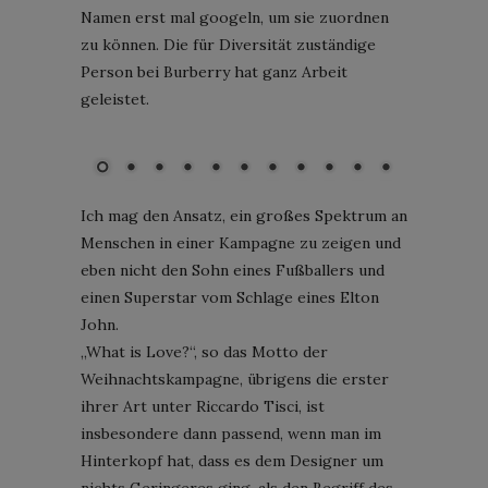
Namen erst mal googeln, um sie zuordnen
zu können. Die für Diversität zuständige
Person bei Burberry hat ganz Arbeit
geleistet.
Burberry Weihnachtskampagne 2019; Courtesy of Burberry; Foto:
Mert Alas and Marcus Piggott
Ich mag den Ansatz, ein großes Spektrum an
Menschen in einer Kampagne zu zeigen und
eben nicht den Sohn eines Fußballers und
einen Superstar vom Schlage eines Elton
John.
„What is Love?“, so das Motto der
Weihnachtskampagne, übrigens die erster
ihrer Art unter Riccardo Tisci, ist
insbesondere dann passend, wenn man im
Hinterkopf hat, dass es dem Designer um
nichts Geringeres ging, als den Begriff des