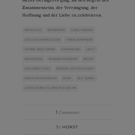
Zusammenseins, der Vereinigung, der
Hoffnung und der Liebe zu zelebrieren.
BOYCHILD
BURBERRY
CARLA BRUNI
CECILIA CHANCELLOR
FRAN SUMMERS
IKRAM ABDI OMAR
KAMPAGNE
LEA T
MAHMOOD
MARINA MORENA
NEWS
RICCARDO TISCI
RUBEN LOFTUS-CHEEK
SASHA PIVOVAROVA
SHAY
WU TSANG
ZHOU DONGYU AND YOO AH-IN
1
Comments
By
HORST