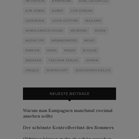
INTERVIEW
KAMPAGNE
KARL LAGERFELD
KIM JONES
KUNST
LIVE STREAM
LOOKBOOK
LOUIS VUITTON
MAILAND
MARIA GRAZIA CHIURI
MEINUNG
MUSIK
MUSIKTIPP
MÄNNERMODE
NEWS
PARFUM
PARIS
PRADA
SCHUHE
SNEAKER
TASCHEN VERLAG
UHREN
UNIQLO
WIRTSCHAFT
WOCHENRÜCKBLICK
NEUESTE BEITRÄGE
Warum man Kampagnen manchmal zweimal
ansehen sollte
Der schönste Kontrollverlust des Sommers
Oldtimer können mehr als schön aussehen