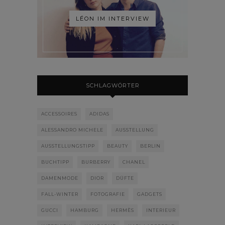
LÉON IM INTERVIEW
SCHLAGWÖRTER
ACCESSOIRES
ADIDAS
ALESSANDRO MICHELE
AUSSTELLUNG
AUSSTELLUNGSTIPP
BEAUTY
BERLIN
BUCHTIPP
BURBERRY
CHANEL
DAMENMODE
DIOR
DÜFTE
FALL-WINTER
FOTOGRAFIE
GADGETS
GUCCI
HAMBURG
HERMÈS
INTERIEUR