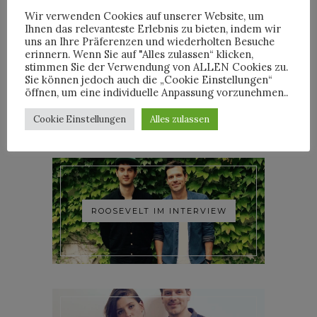
Wir verwenden Cookies auf unserer Website, um
Ihnen das relevanteste Erlebnis zu bieten, indem wir
uns an Ihre Präferenzen und wiederholten Besuche
erinnern. Wenn Sie auf "Alles zulassen“ klicken,
stimmen Sie der Verwendung von ALLEN Cookies zu.
YOANN LEMOINE AKA
Sie können jedoch auch die „Cookie Einstellungen“
WOODKID IM INTERVIEW
öffnen, um eine individuelle Anpassung vorzunehmen..
Cookie Einstellungen
Alles zulassen
ROOSEVELT IM INTERVIEW