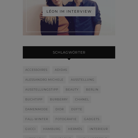
LÉON IM INTERVIEW
SCHLAGWÖRTER
ACCESSOIRES
ADIDAS
ALESSANDRO MICHELE
AUSSTELLUNG
AUSSTELLUNGSTIPP
BEAUTY
BERLIN
BUCHTIPP
BURBERRY
CHANEL
DAMENMODE
DIOR
DÜFTE
FALL-WINTER
FOTOGRAFIE
GADGETS
GUCCI
HAMBURG
HERMÈS
INTERIEUR