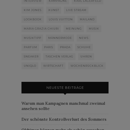
INTERVIEW
KAMPAGNE
KARL LAGERFELD
KIM JONES
KUNST
LIVE STREAM
LOOKBOOK
LOUIS VUITTON
MAILAND
MARIA GRAZIA CHIURI
MEINUNG
MUSIK
MUSIKTIPP
MÄNNERMODE
NEWS
PARFUM
PARIS
PRADA
SCHUHE
SNEAKER
TASCHEN VERLAG
UHREN
UNIQLO
WIRTSCHAFT
WOCHENRÜCKBLICK
NEUESTE BEITRÄGE
Warum man Kampagnen manchmal zweimal
ansehen sollte
Der schönste Kontrollverlust des Sommers
Oldtimer können mehr als schön aussehen