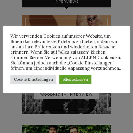
INTERVIEWS
TRIXIE MATTEL IM
Wir verwenden Cookies auf unserer Website, um
INTERVIEW
Ihnen das relevanteste Erlebnis zu bieten, indem wir
uns an Ihre Präferenzen und wiederholten Besuche
erinnern. Wenn Sie auf "Alles zulassen“ klicken,
stimmen Sie der Verwendung von ALLEN Cookies zu.
Sie können jedoch auch die „Cookie Einstellungen“
öffnen, um eine individuelle Anpassung vorzunehmen..
Cookie Einstellungen
Alles zulassen
YOANN LEMOINE AKA
WOODKID IM INTERVIEW