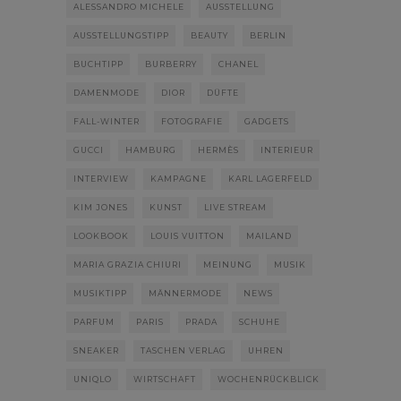
ALESSANDRO MICHELE
AUSSTELLUNG
AUSSTELLUNGSTIPP
BEAUTY
BERLIN
BUCHTIPP
BURBERRY
CHANEL
DAMENMODE
DIOR
DÜFTE
FALL-WINTER
FOTOGRAFIE
GADGETS
GUCCI
HAMBURG
HERMÈS
INTERIEUR
INTERVIEW
KAMPAGNE
KARL LAGERFELD
KIM JONES
KUNST
LIVE STREAM
LOOKBOOK
LOUIS VUITTON
MAILAND
MARIA GRAZIA CHIURI
MEINUNG
MUSIK
MUSIKTIPP
MÄNNERMODE
NEWS
PARFUM
PARIS
PRADA
SCHUHE
SNEAKER
TASCHEN VERLAG
UHREN
UNIQLO
WIRTSCHAFT
WOCHENRÜCKBLICK