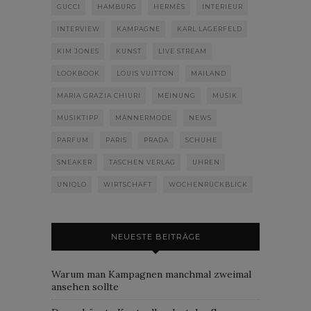
GUCCI
HAMBURG
HERMÈS
INTERIEUR
INTERVIEW
KAMPAGNE
KARL LAGERFELD
KIM JONES
KUNST
LIVE STREAM
LOOKBOOK
LOUIS VUITTON
MAILAND
MARIA GRAZIA CHIURI
MEINUNG
MUSIK
MUSIKTIPP
MÄNNERMODE
NEWS
PARFUM
PARIS
PRADA
SCHUHE
SNEAKER
TASCHEN VERLAG
UHREN
UNIQLO
WIRTSCHAFT
WOCHENRÜCKBLICK
NEUESTE BEITRÄGE
Warum man Kampagnen manchmal zweimal
ansehen sollte