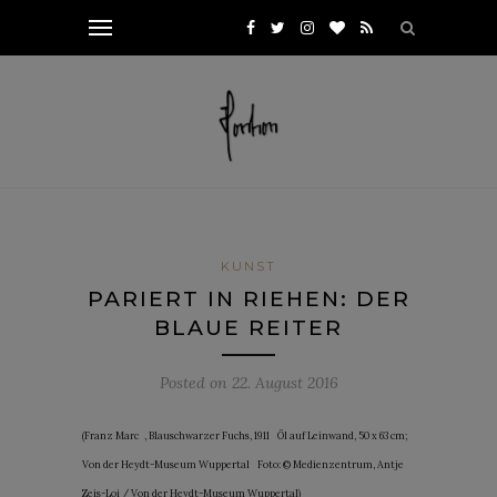
KUNST
PARIERT IN RIEHEN: DER
BLAUE REITER
Posted on
22. August 2016
(Franz Marc , Blauschwarzer Fuchs, 1911 Öl auf Leinwand, 50 x 63 cm;
Von der Heydt-Museum Wuppertal Foto: © Medienzentrum, Antje
Zeis-Loi / Von der Heydt-Museum Wuppertal)