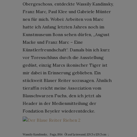
Obergeschoss, entdeckte Wassily Kandinsky,
Franz Marc, Paul Klee und Gabriele Münter
neu für mich. Wobei: Arbeiten von Marc
hatte ich Anfang letzten Jahres noch im
Kunstmuseum Bonn sehen dürfen, „August
Macke und Franz Marc – Eine
Künstlerfreundschaft“. Damals bin ich kurz
vor Toresschluss durch die Ausstellung
gedüst, einzig Marcs ikonischer Tiger ist
mir dabei in Erinnerung geblieben. Ein
stückweit Blauer Reiter sozusagen. Ähnlich
tieraffin reicht meine Assoziation vom
Blauschwarzen Fuchs, den ich jetzt als
Header in der Medienmitteilung der
Fondation Beyeler wiederentdecke.
Wassily Kandinsky, Fuga, 1914 Öl auf Leinwand, 129,5 x 129,5 cm ;