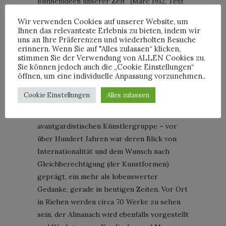
Bühnenideen unserer Zeit“ (Marc 1912, Text
zum Subskritionsprospekt).
Wir verwenden Cookies auf unserer Website, um
Ihnen das relevanteste Erlebnis zu bieten, indem wir
uns an Ihre Präferenzen und wiederholten Besuche
erinnern. Wenn Sie auf "Alles zulassen“ klicken,
Der Park der Fondation Beyeler im Frühling; Ellsworth Kelly, White
stimmen Sie der Verwendung von ALLEN Cookies zu.
Sie können jedoch auch die „Cookie Einstellungen“
Curves, 2001, und Alexander Calder, The Tree, 1966 © Ellsworth Kelly;
öffnen, um eine individuelle Anpassung vorzunehmen..
Calder Foundation, New York ; Foto: Mark Niedermann
Cookie Einstellungen
Alles zulassen
Ich für meinen Teil bin fasziniert von dem
Weitblick und der Offenheit dieser
avantgardistischen Künstlergruppe – vor
über Hundert Jahren war deren Blick von
Internationalität und dem Wunsch nach
Gleichberechtigung (der Kunstformen)
geprägt, ein mehr als lobenswerter
Gedanke, gerade in heutigen Zeiten. Vor Ort
in Riehen werden circa 70 Werke zu sehen
sein, der Almanach wird ebenfalls vorgestellt