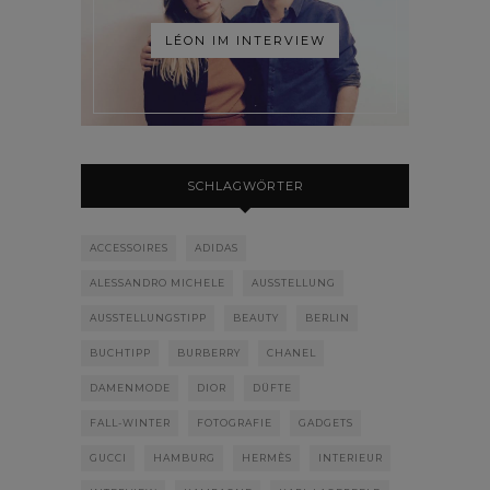
LÉON IM INTERVIEW
SCHLAGWÖRTER
ACCESSOIRES
ADIDAS
ALESSANDRO MICHELE
AUSSTELLUNG
AUSSTELLUNGSTIPP
BEAUTY
BERLIN
BUCHTIPP
BURBERRY
CHANEL
DAMENMODE
DIOR
DÜFTE
FALL-WINTER
FOTOGRAFIE
GADGETS
GUCCI
HAMBURG
HERMÈS
INTERIEUR