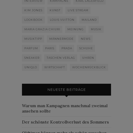
INTERVIEW
KAMPAGNE
KARL LAGERFELD
KIM JONES
KUNST
LIVE STREAM
LOOKBOOK
LOUIS VUITTON
MAILAND
MARIA GRAZIA CHIURI
MEINUNG
MUSIK
MUSIKTIPP
MÄNNERMODE
NEWS
PARFUM
PARIS
PRADA
SCHUHE
SNEAKER
TASCHEN VERLAG
UHREN
UNIQLO
WIRTSCHAFT
WOCHENRÜCKBLICK
NEUESTE BEITRÄGE
Warum man Kampagnen manchmal zweimal
ansehen sollte
Der schönste Kontrollverlust des Sommers
Oldtimer können mehr als schön aussehen