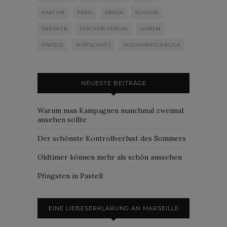
PARFUM
PARIS
PRADA
SCHUHE
SNEAKER
TASCHEN VERLAG
UHREN
UNIQLO
WIRTSCHAFT
WOCHENRÜCKBLICK
NEUESTE BEITRÄGE
Warum man Kampagnen manchmal zweimal
ansehen sollte
Der schönste Kontrollverlust des Sommers
Oldtimer können mehr als schön aussehen
Pfingsten in Pastell
EINE LIEBESERKLÄRUNG AN MARSEILLE