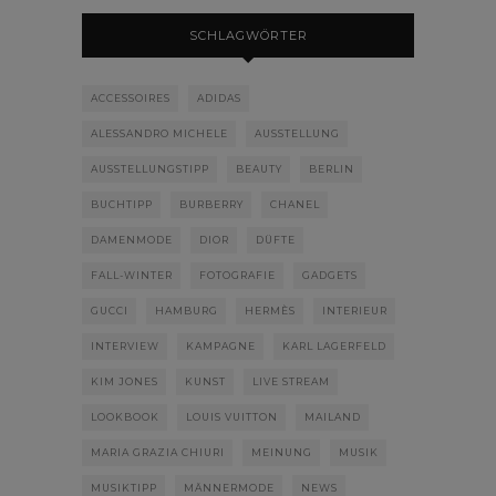
SCHLAGWÖRTER
ACCESSOIRES
ADIDAS
ALESSANDRO MICHELE
AUSSTELLUNG
AUSSTELLUNGSTIPP
BEAUTY
BERLIN
BUCHTIPP
BURBERRY
CHANEL
DAMENMODE
DIOR
DÜFTE
FALL-WINTER
FOTOGRAFIE
GADGETS
GUCCI
HAMBURG
HERMÈS
INTERIEUR
INTERVIEW
KAMPAGNE
KARL LAGERFELD
KIM JONES
KUNST
LIVE STREAM
LOOKBOOK
LOUIS VUITTON
MAILAND
MARIA GRAZIA CHIURI
MEINUNG
MUSIK
MUSIKTIPP
MÄNNERMODE
NEWS