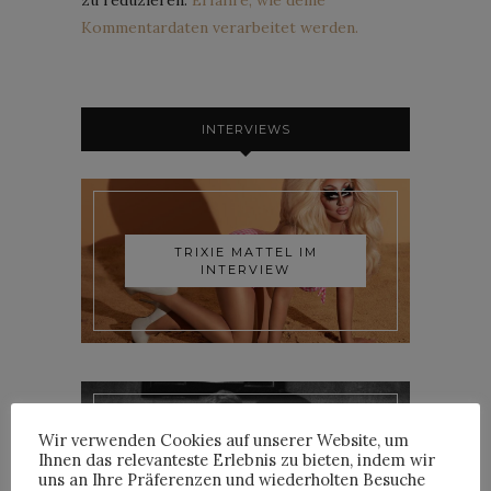
Kommentardaten verarbeitet werden.
INTERVIEWS
TRIXIE MATTEL IM
INTERVIEW
Wir verwenden Cookies auf unserer Website, um
YOANN LEMOINE AKA
Ihnen das relevanteste Erlebnis zu bieten, indem wir
WOODKID IM INTERVIEW
uns an Ihre Präferenzen und wiederholten Besuche