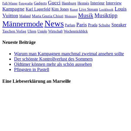
Gucci
Interieur
Hamburg
Hermès
Interview
Gadgets
Fall-Winter
Fotografie
Louis
Kampagne
Karl Lagerfeld
Kim Jones
Live Stream
Kunst
Lookbook
Musik
Musiktipp
Vuitton
Maria Grazia Chiuri
Mailand
Meinung
News
Männermode
Paris
Sneaker
Prada
Schuhe
Parfum
Taschen Verlag
Uhren
Uniqlo
Wirtschaft
Wochenrückblick
Neueste Beiträge
Warum man Kampagnen manchmal zweimal ansehen sollte
Der schönste Kontrollverlust des Sommers
Oldtimer können mehr als schön aussehen
Pfingsten in Pastell
Eine Liebeserklärung an Marseille