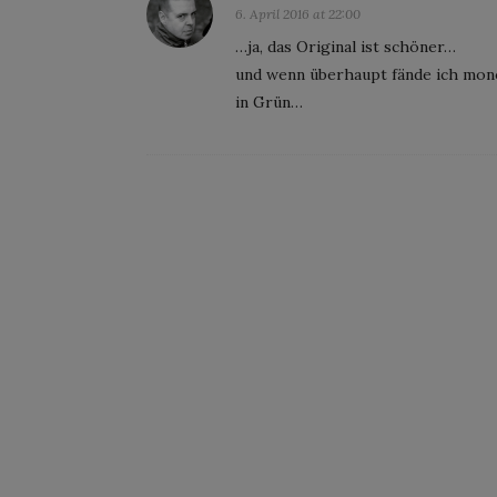
6. April 2016 at 22:00
…ja, das Original ist schöner…
und wenn überhaupt fände ich monoc
in Grün…