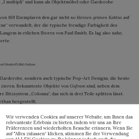
 „I multipli“ und kann als Objektmöbel oder Garderobe
n von 169 Exemplaren den gar nicht so
kleinen grünen Kaktus
auf
us“ verwandelt, der die typische freudige Farbigkeit des
Langem in etlichen Stores von Paul Smith. Es lag also nahe,
erte.
rf: Studio 65; Bild: Gufram
e Garderobe, sondern auch typische Pop-Art Designs, die heute
 zieren. Bekannteste Objekte von
Gufram
sind, neben dem
 Sitzsystem „Colonna“, das sich in drei Teile splitten lässt.
ethan hergestellt.
Wir verwenden Cookies auf unserer Website, um Ihnen das
relevanteste Erlebnis zu bieten, indem wir uns an Ihre
Präferenzen und wiederholten Besuche erinnern. Wenn Sie
auf "Alles zulassen“ klicken, stimmen Sie der Verwendung