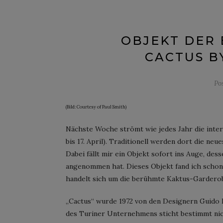
OBJEKT DER 
CACTUS B
Po
(Bild: Courtesy of Paul Smith)
Nächste Woche strömt wie jedes Jahr die inter
bis 17. April). Traditionell werden dort die neu
Dabei fällt mir ein Objekt sofort ins Auge, des
angenommen hat. Dieses Objekt fand ich schon a
handelt sich um die berühmte Kaktus-Garderob
„Cactus“ wurde 1972 von den Designern Guido 
des Turiner Unternehmens sticht bestimmt nich