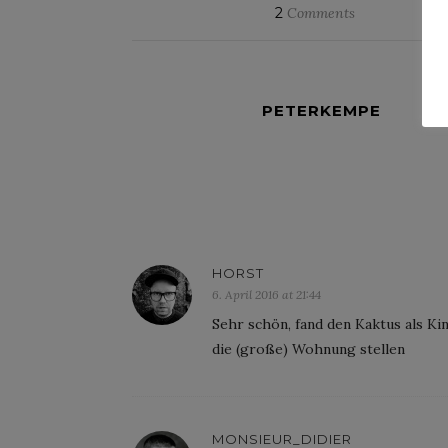
2
Comments
PETERKEMPE
HORST
6. April 2016 at 21:44
Sehr schön, fand den Kaktus als Ki
die (große) Wohnung stellen
MONSIEUR_DIDIER