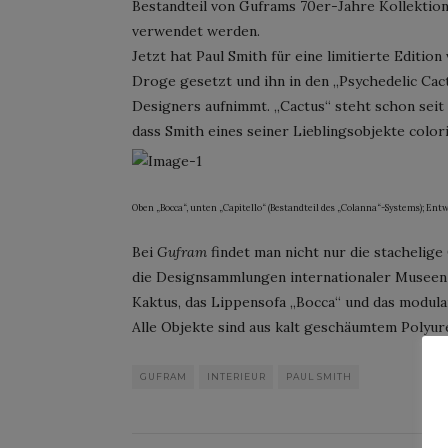
Bestandteil von Guframs 70er-Jahre Kollektion
verwendet werden.
Jetzt hat Paul Smith für eine limitierte Editio
Droge gesetzt und ihn in den „Psychedelic Cact
Designers aufnimmt. „Cactus“ steht schon seit 
dass Smith eines seiner Lieblingsobjekte colori
Oben „Bocca“, unten „Capitello“ (Bestandteil des „Colanna“-Systems); Entwu
Bei
Gufram
findet man nicht nur die stachelig
die Designsammlungen internationaler Museen
Kaktus, das Lippensofa „Bocca“ und das modulare
Alle Objekte sind aus kalt geschäumtem Polyur
GUFRAM
INTERIEUR
PAUL SMITH