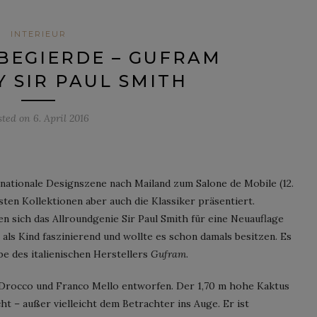
INTERIEUR
BEGIERDE – GUFRAM
Y SIR PAUL SMITH
sted on
6. April 2016
nationale Designszene nach Mailand zum Salone de Mobile (12.
esten Kollektionen aber auch die Klassiker präsentiert.
sen sich das Allroundgenie Sir Paul Smith für eine Neuauflage
ls Kind faszinierend und wollte es schon damals besitzen. Es
e des italienischen Herstellers
Gufram
.
Drocco und Franco Mello entworfen. Der 1,70 m hohe Kaktus
t – außer vielleicht dem Betrachter ins Auge. Er ist