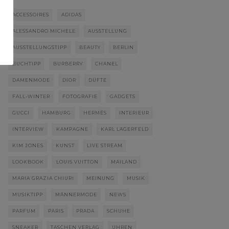
ACCESSOIRES
ADIDAS
ALESSANDRO MICHELE
AUSSTELLUNG
AUSSTELLUNGSTIPP
BEAUTY
BERLIN
BUCHTIPP
BURBERRY
CHANEL
DAMENMODE
DIOR
DÜFTE
FALL-WINTER
FOTOGRAFIE
GADGETS
GUCCI
HAMBURG
HERMÈS
INTERIEUR
INTERVIEW
KAMPAGNE
KARL LAGERFELD
KIM JONES
KUNST
LIVE STREAM
LOOKBOOK
LOUIS VUITTON
MAILAND
MARIA GRAZIA CHIURI
MEINUNG
MUSIK
MUSIKTIPP
MÄNNERMODE
NEWS
PARFUM
PARIS
PRADA
SCHUHE
SNEAKER
TASCHEN VERLAG
UHREN