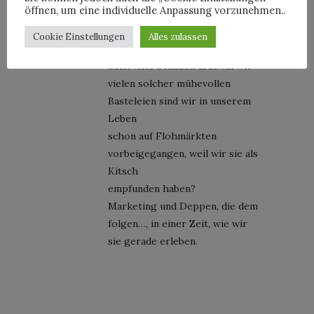
öffnen, um eine individuelle Anpassung vorzunehmen..
einer bestickten Schluppe kann
auch als tantige Fleissarbeit
Cookie Einstellungen
Alles zulassen
gesehen werden. Da stecken
auch viele Stunden drin. An wie
vielen solcher mühevollen
Basteleien sind wir in unserem
Leben
schon auf Flohmärkten
vorbeigegangen, weil wir sie als
Kitsch
empfunden haben?
Marketing und Deppen, die dem
folgen…, in einer Zeit, wie wir
sie gerade erleben.