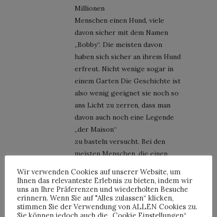
Millionen
Menschen einen Hund, viele
davon sicher mit dem Namen
„Bobby“. Die meisten davon
haben sich sicher an ihrem Hund
erfreut. Nicht wenige sogar in
einem Garten Die Geschichte ist
also wenig geeignet sie noch so
ans Licht zu zerren, dass man
davon auch noch eine Legende
„der Maison“
zu basteln versucht. Bei den
meisten Menschen, die einen
Hund
Wir verwenden Cookies auf unserer Website, um
besitzen wird es sich auf ihren
Ihnen das relevanteste Erlebnis zu bieten, indem wir
uns an Ihre Präferenzen und wiederholten Besuche
Alltag auswirken und Einfluss in
erinnern. Wenn Sie auf "Alles zulassen“ klicken,
ihre Arbeit oder Erzeugnisse
stimmen Sie der Verwendung von ALLEN Cookies zu.
nehmen. Ein Glashundchen mit
Sie können jedoch auch die „Cookie Einstellungen“