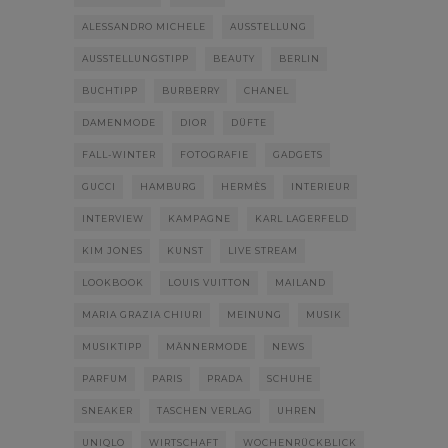
ALESSANDRO MICHELE
AUSSTELLUNG
AUSSTELLUNGSTIPP
BEAUTY
BERLIN
BUCHTIPP
BURBERRY
CHANEL
DAMENMODE
DIOR
DÜFTE
FALL-WINTER
FOTOGRAFIE
GADGETS
GUCCI
HAMBURG
HERMÈS
INTERIEUR
INTERVIEW
KAMPAGNE
KARL LAGERFELD
KIM JONES
KUNST
LIVE STREAM
LOOKBOOK
LOUIS VUITTON
MAILAND
MARIA GRAZIA CHIURI
MEINUNG
MUSIK
MUSIKTIPP
MÄNNERMODE
NEWS
PARFUM
PARIS
PRADA
SCHUHE
SNEAKER
TASCHEN VERLAG
UHREN
UNIQLO
WIRTSCHAFT
WOCHENRÜCKBLICK