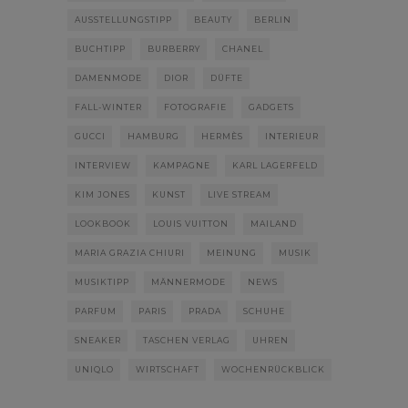
AUSSTELLUNGSTIPP
BEAUTY
BERLIN
BUCHTIPP
BURBERRY
CHANEL
DAMENMODE
DIOR
DÜFTE
FALL-WINTER
FOTOGRAFIE
GADGETS
GUCCI
HAMBURG
HERMÈS
INTERIEUR
INTERVIEW
KAMPAGNE
KARL LAGERFELD
KIM JONES
KUNST
LIVE STREAM
LOOKBOOK
LOUIS VUITTON
MAILAND
MARIA GRAZIA CHIURI
MEINUNG
MUSIK
MUSIKTIPP
MÄNNERMODE
NEWS
PARFUM
PARIS
PRADA
SCHUHE
SNEAKER
TASCHEN VERLAG
UHREN
UNIQLO
WIRTSCHAFT
WOCHENRÜCKBLICK