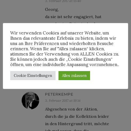
3. Februar 2017 at 15:40
Georg,
da sie ist sehr engagiert, hat
gerade eine Reise in den Iran
gemacht und dort auch nicht
Wir verwenden Cookies auf unserer Website, um
Ihnen das relevanteste Erlebnis zu bieten, indem wir
den Mund gehalten und sie
uns an Ihre Präferenzen und wiederholten Besuche
tatsächlich sehr erfolgreich,
erinnern. Wenn Sie auf "Alles zulassen“ klicken,
einer der wenigen Labels die
stimmen Sie der Verwendung von ALLEN Cookies zu.
Sie können jedoch auch die „Cookie Einstellungen“
auch international Bestand
öffnen, um eine individuelle Anpassung vorzunehmen..
haben.
Cookie Einstellungen
Alles zulassen
PETERKEMPE
3. Februar 2017 at 19:14
Abgesehen von der Aktion,
durch die ja die Kollektion leider
in den Hintergrund tritt, möchte
ich mal sagen, dass die