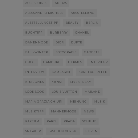
ACCESSOIRES
ADIDAS
ALESSANDRO MICHELE
AUSSTELLUNG
AUSSTELLUNGSTIPP
BEAUTY
BERLIN
BUCHTIPP
BURBERRY
CHANEL
DAMENMODE
DIOR
DÜFTE
FALL-WINTER
FOTOGRAFIE
GADGETS
GUCCI
HAMBURG
HERMÈS
INTERIEUR
INTERVIEW
KAMPAGNE
KARL LAGERFELD
KIM JONES
KUNST
LIVE STREAM
LOOKBOOK
LOUIS VUITTON
MAILAND
MARIA GRAZIA CHIURI
MEINUNG
MUSIK
MUSIKTIPP
MÄNNERMODE
NEWS
PARFUM
PARIS
PRADA
SCHUHE
SNEAKER
TASCHEN VERLAG
UHREN