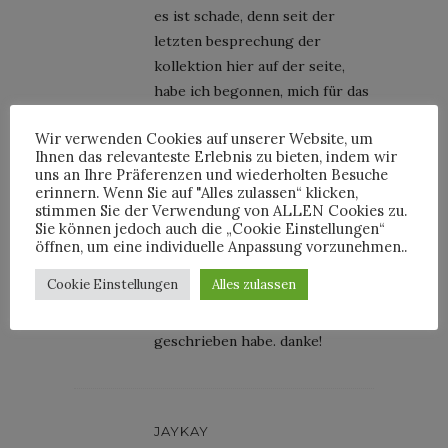
es ist schade, denn seit der
letzten besprechung der
kollektion hier auf der seite,
habe ich begonnen, mich für das
label zu interessieren. ich fand
Wir verwenden Cookies auf unserer Website, um
die sachen viel besser, als die,
Ihnen das relevanteste Erlebnis zu bieten, indem wir
die er für dior gemacht hat und
uns an Ihre Präferenzen und wiederholten Besuche
ich finde sie um längen besser,
erinnern. Wenn Sie auf "Alles zulassen“ klicken,
stimmen Sie der Verwendung von ALLEN Cookies zu.
als das, was gerade für dior
Sie können jedoch auch die „Cookie Einstellungen“
gemacht wird. vielleicht macht
öffnen, um eine individuelle Anpassung vorzunehmen..
er ja bald LV.
Cookie Einstellungen
Alles zulassen
das waren jetzt superintensive
zwei minuten, in denen ich das
geschrieben habe. danke!
JAYKAY