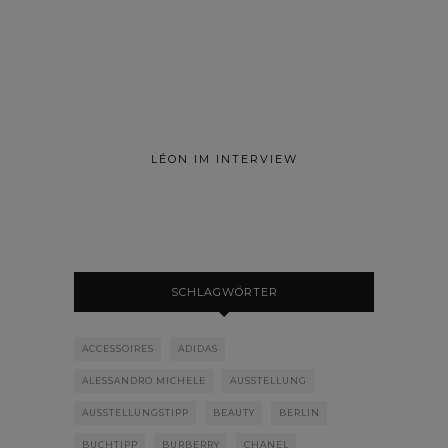
LÉON IM INTERVIEW
SCHLAGWÖRTER
ACCESSOIRES
ADIDAS
ALESSANDRO MICHELE
AUSSTELLUNG
AUSSTELLUNGSTIPP
BEAUTY
BERLIN
BUCHTIPP
BURBERRY
CHANEL