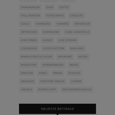
DAMENMODE
DIOR
DÜFTE
FALL-WINTER
FOTOGRAFIE
GADGETS
GUCCI
HAMBURG
HERMÈS
INTERIEUR
INTERVIEW
KAMPAGNE
KARL LAGERFELD
KIM JONES
KUNST
LIVE STREAM
LOOKBOOK
LOUIS VUITTON
MAILAND
MARIA GRAZIA CHIURI
MEINUNG
MUSIK
MUSIKTIPP
MÄNNERMODE
NEWS
PARFUM
PARIS
PRADA
SCHUHE
SNEAKER
TASCHEN VERLAG
UHREN
UNIQLO
WIRTSCHAFT
WOCHENRÜCKBLICK
NEUESTE BEITRÄGE