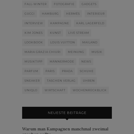
FALL-WINTER
FOTOGRAFIE
GADGETS
GUCCI
HAMBURG
HERMÈS
INTERIEUR
INTERVIEW
KAMPAGNE
KARL LAGERFELD
KIM JONES
KUNST
LIVE STREAM
LOOKBOOK
LOUIS VUITTON
MAILAND
MARIA GRAZIA CHIURI
MEINUNG
MUSIK
MUSIKTIPP
MÄNNERMODE
NEWS
PARFUM
PARIS
PRADA
SCHUHE
SNEAKER
TASCHEN VERLAG
UHREN
UNIQLO
WIRTSCHAFT
WOCHENRÜCKBLICK
NEUESTE BEITRÄGE
Warum man Kampagnen manchmal zweimal