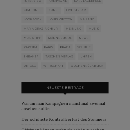
INTERVIEW
KAMPAGNE
KARL LAGERFELD
KIM JONES
KUNST
LIVE STREAM
LOOKBOOK
LOUIS VUITTON
MAILAND
MARIA GRAZIA CHIURI
MEINUNG
MUSIK
MUSIKTIPP
MÄNNERMODE
NEWS
PARFUM
PARIS
PRADA
SCHUHE
SNEAKER
TASCHEN VERLAG
UHREN
UNIQLO
WIRTSCHAFT
WOCHENRÜCKBLICK
NEUESTE BEITRÄGE
Warum man Kampagnen manchmal zweimal
ansehen sollte
Der schönste Kontrollverlust des Sommers
Oldtimer können mehr als schön aussehen