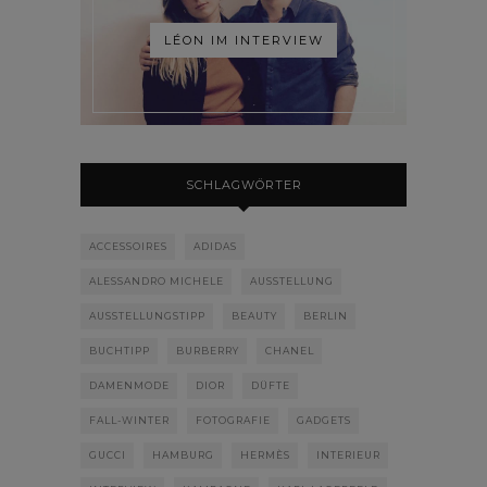
LÉON IM INTERVIEW
SCHLAGWÖRTER
ACCESSOIRES
ADIDAS
ALESSANDRO MICHELE
AUSSTELLUNG
AUSSTELLUNGSTIPP
BEAUTY
BERLIN
BUCHTIPP
BURBERRY
CHANEL
DAMENMODE
DIOR
DÜFTE
FALL-WINTER
FOTOGRAFIE
GADGETS
GUCCI
HAMBURG
HERMÈS
INTERIEUR