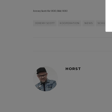
Jeremy Scott für UGG; Bild: UGG
JEREMY SCOTT
KOOPERATION
NEWS
SCHUHE
HORST