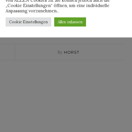
von ALLEN Cookies zu. Sie können jedoch auch die
„Cookie Einstellungen“ öffnen, um eine individuelle
Anpassung vorzunehmen..
Cookie Einstellungen
Alles zulassen
UGG
By
HORST