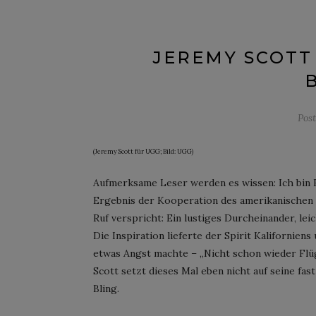
JEREMY SCOTT
Pos
(Jeremy Scott für UGG; Bild: UGG)
Aufmerksame Leser werden es wissen: Ich bin F
Ergebnis der Kooperation des amerikanischen 
Ruf verspricht: Ein lustiges Durcheinander, lei
Die Inspiration lieferte der Spirit Kalifornien
etwas Angst machte – „Nicht schon wieder Flüge
Scott setzt dieses Mal eben nicht auf seine fa
Bling.