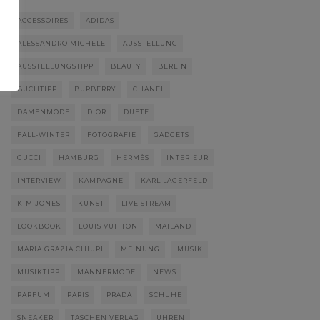
ACCESSOIRES
ADIDAS
ALESSANDRO MICHELE
AUSSTELLUNG
AUSSTELLUNGSTIPP
BEAUTY
BERLIN
BUCHTIPP
BURBERRY
CHANEL
DAMENMODE
DIOR
DÜFTE
FALL-WINTER
FOTOGRAFIE
GADGETS
GUCCI
HAMBURG
HERMÈS
INTERIEUR
INTERVIEW
KAMPAGNE
KARL LAGERFELD
KIM JONES
KUNST
LIVE STREAM
LOOKBOOK
LOUIS VUITTON
MAILAND
MARIA GRAZIA CHIURI
MEINUNG
MUSIK
MUSIKTIPP
MÄNNERMODE
NEWS
PARFUM
PARIS
PRADA
SCHUHE
SNEAKER
TASCHEN VERLAG
UHREN