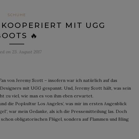
SCHUHE
 KOOPERIERT MIT UGG
BOOTS 🔥
ted on
23. August 2017
an von Jeremy Scott – insofern war ich natürlich auf das
Designers mit UGG gespannt. Und, Jeremy Scott hält, was sein
cht zu viel, wie man es von ihm eben erwartet.
s und die Popkultur Los Angeles‘, was mir im ersten Augenblick
l“, war mein Gedanke, als ich die Pressemitteilung las. Doch
st schon obligatorischen Flügel, sondern auf Flammen und Bling