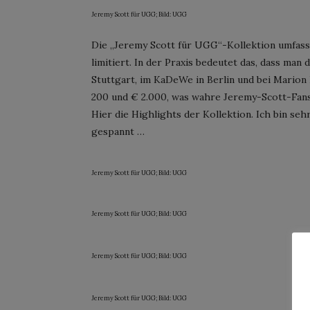
Jeremy Scott für UGG; Bild: UGG
Die „Jeremy Scott für UGG“-Kollektion umfasst
limitiert. In der Praxis bedeutet das, dass man
Stuttgart, im KaDeWe in Berlin und bei Marion
200 und € 2.000, was wahre Jeremy-Scott-Fans
Hier die Highlights der Kollektion. Ich bin s
gespannt …
Jeremy Scott für UGG; Bild: UGG
Jeremy Scott für UGG; Bild: UGG
Jeremy Scott für UGG; Bild: UGG
Jeremy Scott für UGG; Bild: UGG