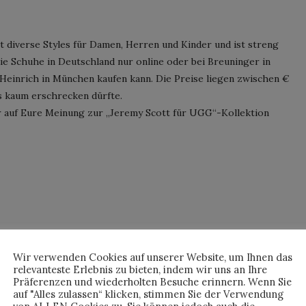
 diverse Styles für Damen, Herren und Kinder und ist streng
 die Schuhe in Deutschland nur online oder bei Breuninger in
 Heinrich in München kaufen kann. Die Preise liegen zwischen €
 kaum erschrecken dürfte.
ehr auf Eure Meinung zur „Jeremy Scott für UGG“-Kollektion
Wir verwenden Cookies auf unserer Website, um Ihnen das
relevanteste Erlebnis zu bieten, indem wir uns an Ihre
Präferenzen und wiederholten Besuche erinnern. Wenn Sie
auf "Alles zulassen“ klicken, stimmen Sie der Verwendung