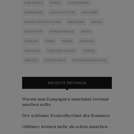
KIM JONES
KUNST
LIVE STREAM
LOOKBOOK
LOUIS VUITTON
MAILAND
MARIA GRAZIA CHIURI
MEINUNG
MUSIK
MUSIKTIPP
MÄNNERMODE
NEWS
PARFUM
PARIS
PRADA
SCHUHE
SNEAKER
TASCHEN VERLAG
UHREN
UNIQLO
WIRTSCHAFT
WOCHENRÜCKBLICK
NEUESTE BEITRÄGE
Warum man Kampagnen manchmal zweimal
ansehen sollte
Der schönste Kontrollverlust des Sommers
Oldtimer können mehr als schön aussehen