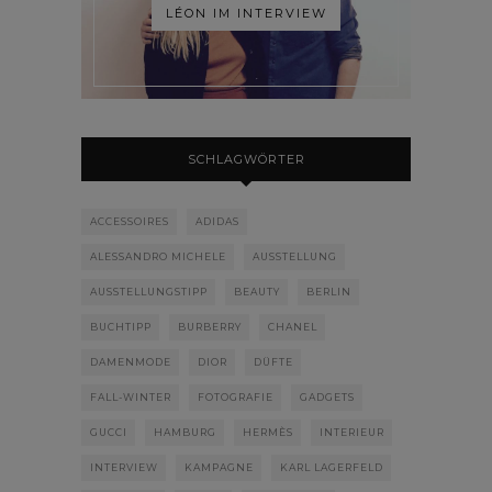
LÉON IM INTERVIEW
SCHLAGWÖRTER
ACCESSOIRES
ADIDAS
ALESSANDRO MICHELE
AUSSTELLUNG
AUSSTELLUNGSTIPP
BEAUTY
BERLIN
BUCHTIPP
BURBERRY
CHANEL
DAMENMODE
DIOR
DÜFTE
FALL-WINTER
FOTOGRAFIE
GADGETS
GUCCI
HAMBURG
HERMÈS
INTERIEUR
INTERVIEW
KAMPAGNE
KARL LAGERFELD