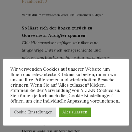
Manufaktur im französischen Morez; Bild: Gouverneur Audigier
So lässt sich der Bogen zurück zu
Gouverneur Audigier spannen!
Glücklicherweise verfügen wir über eine
langjährige Unternehmensgeschichte und
müssen uns hierfür nichts weiter ausdenken –
wir müssen lediglich den Scheinwerfer darauf
Wir verwenden Cookies auf unserer Website, um
richten. Die Modelle von damals sind
Ihnen das relevanteste Erlebnis zu bieten, indem wir
uns an Ihre Präferenzen und wiederholten Besuche
wunderbar schlicht bis zeitlos gestaltet, so
erinnern. Wenn Sie auf "Alles zulassen“ klicken,
dass sie heute wieder mehr als begehrt sind.
stimmen Sie der Verwendung von ALLEN Cookies zu.
Vor kurzem war ich in Korea und hatte den
Sie können jedoch auch die „Cookie Einstellungen“
öffnen, um eine individuelle Anpassung vorzunehmen..
Eindruck, dass mittlerweile fast jeder auf
runde, minimalistische Brillen setzt.
Cookie Einstellungen
Alles zulassen
Glücklicherweise lässt sich heute auch nicht
mehr so einfach zwischen Damen- und
Herrenmodellen unterscheiden.