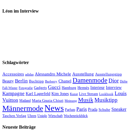
Léon im Interview
Schlagwörter
Accessoires
Ausstellung
Alessandro Michele
Ausstellungstipp
adidas
Damenmode
Dior
Berlin
Chanel
Beauty
Buchtipp
Düfte
Burberry
Gucci
Interieur
Hamburg
Hermès
Interview
Gadgets
Fall-Winter
Fotografie
Louis
Kampagne
Karl Lagerfeld
Kim Jones
Live Stream
Kunst
Lookbook
Musik
Musiktipp
Vuitton
Maria Grazia Chiuri
Mailand
Meinung
News
Männermode
Paris
Sneaker
Prada
Schuhe
Parfum
Taschen Verlag
Uhren
Uniqlo
Wirtschaft
Wochenrückblick
Neueste Beiträge