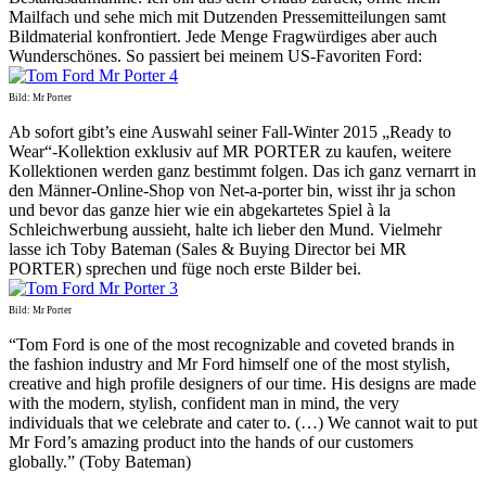
Mailfach und sehe mich mit Dutzenden Pressemitteilungen samt
Bildmaterial konfrontiert. Jede Menge Fragwürdiges aber auch
Wunderschönes. So passiert bei meinem US-Favoriten Ford:
Bild: Mr Porter
Ab sofort gibt’s eine Auswahl seiner Fall-Winter 2015 „Ready to
Wear“-Kollektion exklusiv auf MR PORTER zu kaufen, weitere
Kollektionen werden ganz bestimmt folgen. Das ich ganz vernarrt in
den Männer-Online-Shop von Net-a-porter bin, wisst ihr ja schon
und bevor das ganze hier wie ein abgekartetes Spiel à la
Schleichwerbung aussieht, halte ich lieber den Mund. Vielmehr
lasse ich Toby Bateman (Sales & Buying Director bei MR
PORTER) sprechen und füge noch erste Bilder bei.
Bild: Mr Porter
“Tom Ford is one of the most recognizable and coveted brands in
the fashion industry and Mr Ford himself one of the most stylish,
creative and high profile designers of our time. His designs are made
with the modern, stylish, confident man in mind, the very
individuals that we celebrate and cater to. (…) We cannot wait to put
Mr Ford’s amazing product into the hands of our customers
globally.” (Toby Bateman)