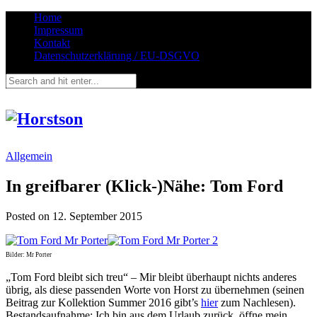
Home
Impressum
Kontakt
Datenschutzerklärung / EU-DSGVO
Allgemein
In greifbarer (Klick-)Nähe: Tom Ford
Posted on
12. September 2015
Bilder: Mr Porter
„Tom Ford bleibt sich treu“ – Mir bleibt überhaupt nichts anderes
übrig, als diese passenden Worte von Horst zu übernehmen (seinen
Beitrag zur Kollektion Summer 2016 gibt’s
hier
zum Nachlesen).
Bestandsaufnahme: Ich bin aus dem Urlaub zurück, öffne mein